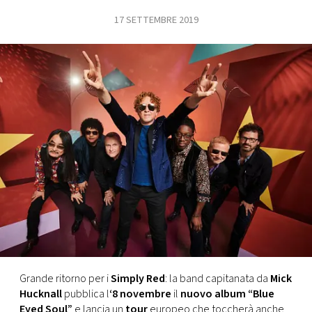
17 SETTEMBRE 2019
FOTO
CONCORSI
EVENTI
VIDEO
TV
PRINCIPATO
DI
MONACO
Grande ritorno per i
Simply Red
: la band capitanata da
Mick
Hucknall
pubblica l
‘8 novembre
il
nuovo album “Blue
RMC
Eyed Soul”
e lancia un
tour
europeo che toccherà anche