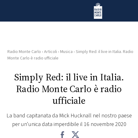
Vai al contenuto
Radio Monte Carlo
Radio Monte Carlo
›
Articoli
›
Musica
›
Simply Red: il live in Italia. Radio
HOME
Monte Carlo è radio ufficiale
RADIO
Simply Red: il live in Italia.
Radio Monte Carlo è radio
WEB
RADIO
ufficiale
PLAYLIST
La band capitanata da Mick Hucknall nel nostro paese
per un'unica data imperdibile il 16 novembre 2020
NEWS