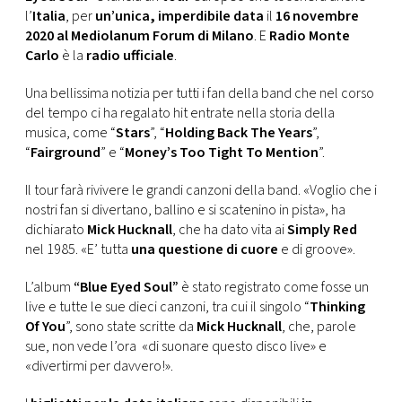
CONSIGLIA
l’
Italia
, per
un’unica,
imperdibile data
il
16 novembre
2020 al Mediolanum Forum di Milano
. E
Radio Monte
Carlo
è la
radio ufficiale
.
Una bellissima notizia per tutti i fan della band che nel corso
del tempo ci ha regalato hit entrate nella storia della
musica, come “
Stars
”, “
Holding Back The Years
”,
“
Fairground
” e “
Money’s Too Tight To Mention
”.
Il tour farà rivivere le grandi canzoni della band. «Voglio che i
nostri fan si divertano, ballino e si scatenino in pista», ha
dichiarato
Mick Hucknall
, che ha dato vita ai
Simply Red
nel 1985. «E’ tutta
una questione di cuore
e di groove».
L’album
“Blue Eyed Soul”
è stato registrato come fosse un
live e tutte le sue dieci canzoni, tra cui il singolo “
Thinking
Of You
”, sono state scritte da
Mick Hucknall
, che, parole
sue, non vede l’ora «di suonare questo disco live» e
«divertirmi per davvero!».