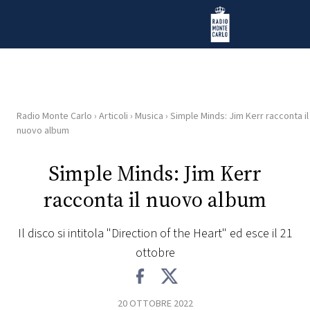
Vai al contenuto
Radio Monte Carlo
Radio Monte Carlo
›
Articoli
›
Musica
›
Simple Minds: Jim Kerr racconta il
HOME
nuovo album
RADIO
Simple Minds: Jim Kerr
racconta il nuovo album
WEB
RADIO
Il disco si intitola "Direction of the Heart" ed esce il 21
ottobre
PLAYLIST
NEWS
20 OTTOBRE 2022