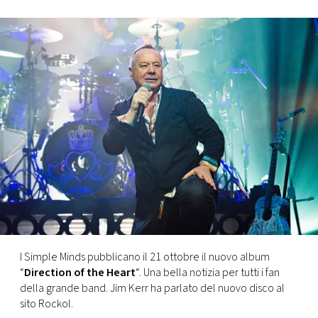
FOTO
CONCORSI
EVENTI
VIDEO
TV
PRINCIPATO
DI
I Simple Minds pubblicano il 21 ottobre il nuovo album
MONACO
“
Direction of the Heart
“. Una bella notizia per tutti i fan
della grande band. Jim Kerr ha parlato del nuovo disco al
sito Rockol.
RMC