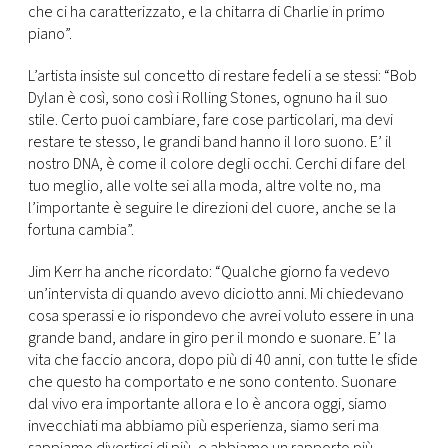
che ci ha caratterizzato, e la chitarra di Charlie in primo
piano”.
L’artista insiste sul concetto di restare fedeli a se stessi: “Bob
Dylan è così, sono così i Rolling Stones, ognuno ha il suo
stile. Certo puoi cambiare, fare cose particolari, ma devi
restare te stesso, le grandi band hanno il loro suono. E’ il
nostro DNA, è come il colore degli occhi. Cerchi di fare del
tuo meglio, alle volte sei alla moda, altre volte no, ma
l’importante è seguire le direzioni del cuore, anche se la
fortuna cambia”.
Jim Kerr ha anche ricordato: “Qualche giorno fa vedevo
un’intervista di quando avevo diciotto anni. Mi chiedevano
cosa sperassi e io rispondevo che avrei voluto essere in una
grande band, andare in giro per il mondo e suonare. E’ la
vita che faccio ancora, dopo più di 40 anni, con tutte le sfide
che questo ha comportato e ne sono contento. Suonare
dal vivo era importante allora e lo è ancora oggi, siamo
invecchiati ma abbiamo più esperienza, siamo seri ma