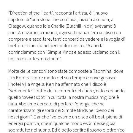
CONSIGLIA
“Direction of the Heart”, racconta l’artista, è il nuovo
capitolo di “una storia che continua, iniziata a scuola, a
Glasgow, quando io e Charlie (Burchill, n.d.r.) avevamo 8
anni. Amavamo la musica, ogni settimana c’era un disco da
comprare e ascoltare, tanti concerti da vedere e la voglia di
mettere su una band per contro nostro. 45 anni fa
cominciammo con i Simple Minds e adesso usciamo con il
nostro diciottesimo album”.
Molte delle canzoni sono state composte a Taormina, dove
Jim Kerr trascorre molto del suo tempo e dove gestisce
l’hotel Villa Angela. Kerr ha affermato che il disco è
“veramente il frutto delle correnti del cuore, nato cercando
quello ‘sweet spot’ in cui tutta la nostra musica migliore è
nata. Abbiamo cercato di portare l’energia che ha
caratterizzato gli esordi dei Simple Minds nel pieno dei
nostri giorni”. E anche “volevamo un disco off beat, pieno di
energia positiva, che in qualche modo esprimesse gioia,
soprattutto nel suono. Ed è bello sentire il suono elettronico