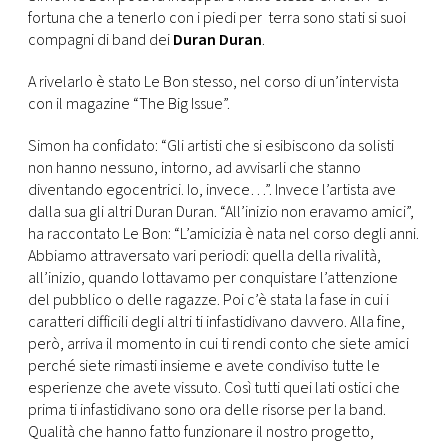
CONSIGLIA
fortuna che a tenerlo con i piedi per terra sono stati si suoi
compagni di band dei
Duran Duran
.
A rivelarlo è stato Le Bon stesso, nel corso di un’intervista
con il magazine “The Big Issue”.
Simon ha confidato: “Gli artisti che si esibiscono da solisti
non hanno nessuno, intorno, ad avvisarli che stanno
diventando egocentrici. Io, invece…”. Invece l’artista ave
dalla sua gli altri Duran Duran. “All’inizio non eravamo amici”,
ha raccontato Le Bon: “L’amicizia è nata nel corso degli anni.
Abbiamo attraversato vari periodi: quella della rivalità,
all’inizio, quando lottavamo per conquistare l’attenzione
del pubblico o delle ragazze. Poi c’è stata la fase in cui i
caratteri difficili degli altri ti infastidivano davvero. Alla fine,
però, arriva il momento in cui ti rendi conto che siete amici
perché siete rimasti insieme e avete condiviso tutte le
esperienze che avete vissuto. Così tutti quei lati ostici che
prima ti infastidivano sono ora delle risorse per la band.
Qualità che hanno fatto funzionare il nostro progetto,