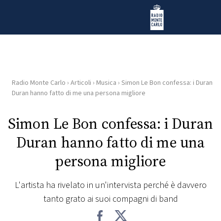
Vai al contenuto
Radio Monte Carlo
Radio Monte Carlo
›
Articoli
›
Musica
›
Simon Le Bon confessa: i Duran
HOME
Duran hanno fatto di me una persona migliore
RADIO
Simon Le Bon confessa: i Duran
Duran hanno fatto di me una
WEB
RADIO
persona migliore
PLAYLIST
L'artista ha rivelato in un'intervista perché è davvero
tanto grato ai suoi compagni di band
NEWS