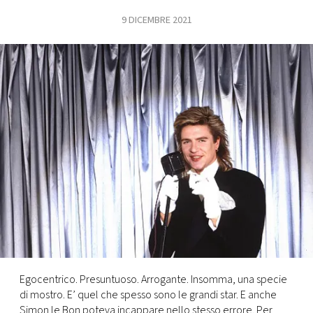
9 DICEMBRE 2021
FOTO
CONCORSI
EVENTI
VIDEO
TV
PRINCIPATO
DI
MONACO
Egocentrico. Presuntuoso. Arrogante. Insomma, una specie
di mostro. E’ quel che spesso sono le grandi star. E anche
RMC
Simon le Bon poteva incappare nello stesso errore. Per