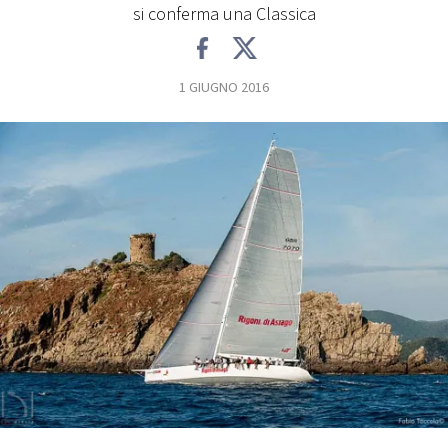
si conferma una Classica
FOTO
1 GIUGNO 2016
CONCORSI
EVENTI
VIDEO
TV
PRINCIPATO
DI
MONACO
RMC