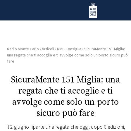
Vai al contenuto
Radio Monte Carlo
Radio Monte Carlo
›
Articoli
›
RMC Consiglia
›
SicuraMente 151 Miglia:
HOME
una regata che ti accoglie e ti avvolge come solo un porto sicuro può
fare
RADIO
SicuraMente 151 Miglia: una
WEB
regata che ti accoglie e ti
RADIO
avvolge come solo un porto
PLAYLIST
sicuro può fare
NEWS
Il 2 giugno riparte una regata che oggi, dopo 6 edizioni,