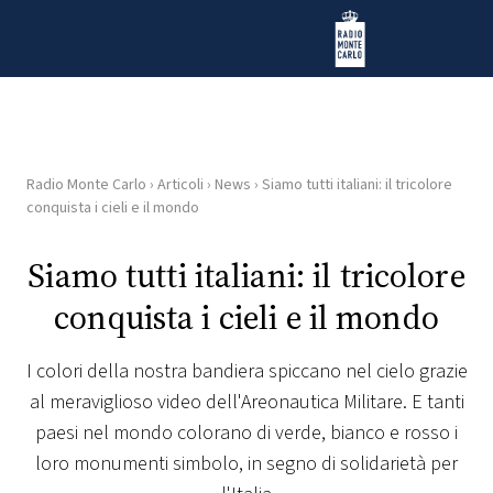
Vai al contenuto
Radio Monte Carlo
Radio Monte Carlo
›
Articoli
›
News
›
Siamo tutti italiani: il tricolore
HOME
conquista i cieli e il mondo
RADIO
Siamo tutti italiani: il tricolore
conquista i cieli e il mondo
WEB
RADIO
I colori della nostra bandiera spiccano nel cielo grazie
al meraviglioso video dell'Areonautica Militare. E tanti
PLAYLIST
paesi nel mondo colorano di verde, bianco e rosso i
loro monumenti simbolo, in segno di solidarietà per
NEWS