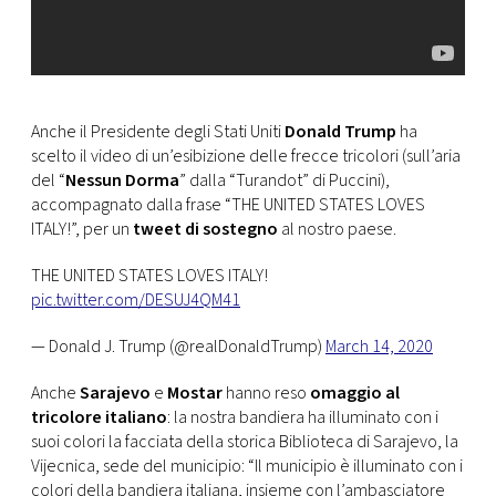
Anche il Presidente degli Stati Uniti
Donald Trump
ha
scelto il video di un’esibizione delle frecce tricolori (sull’aria
del “
Nessun Dorma
” dalla “Turandot” di Puccini),
accompagnato dalla frase “THE UNITED STATES LOVES
ITALY!”, per un
tweet di sostegno
al nostro paese.
THE UNITED STATES LOVES ITALY!
pic.twitter.com/DESUJ4QM41
— Donald J. Trump (@realDonaldTrump)
March 14, 2020
Anche
Sarajevo
e
Mostar
hanno reso
omaggio al
tricolore italiano
: la nostra bandiera ha illuminato con i
suoi colori la facciata della storica Biblioteca di Sarajevo, la
Vijecnica, sede del municipio: “Il municipio è illuminato con i
colori della bandiera italiana, insieme con l’ambasciatore