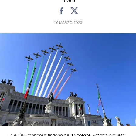
l'Italia
FOTO
16 MARZO 2020
CONCORSI
EVENTI
VIDEO
TV
PRINCIPATO
DI
MONACO
RMC
I cieli (e il mondo) si tingono del
tricolore
. Proprio in questi