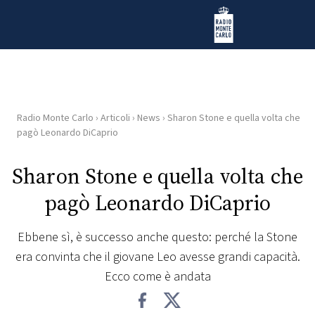
Vai al contenuto
Radio Monte Carlo
Radio Monte Carlo
›
Articoli
›
News
›
Sharon Stone e quella volta che
HOME
pagò Leonardo DiCaprio
RADIO
Sharon Stone e quella volta che
pagò Leonardo DiCaprio
WEB
RADIO
Ebbene sì, è successo anche questo: perché la Stone
era convinta che il giovane Leo avesse grandi capacità.
PLAYLIST
Ecco come è andata
NEWS