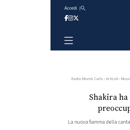
Vai al contenuto
Accedi
Radio Monte Carlo
›
Articoli
›
Musi
HOME
Shakira ha
RADIO
preoccup
WEB
RADIO
La nuova fiamma della canta