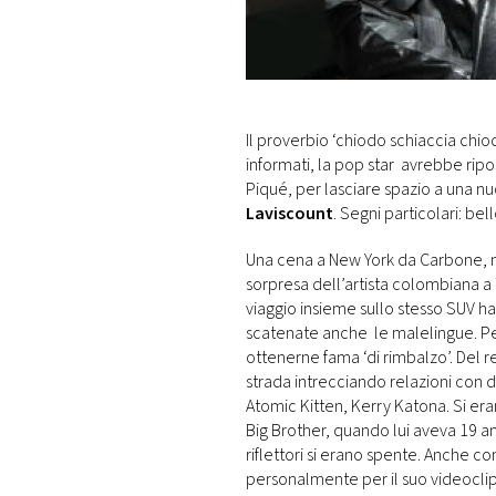
DI
MONACO
RMC
CONSIGLIA
Il proverbio ‘chiodo schiaccia chi
informati, la pop star avrebbe ripos
Piqué, per lasciare spazio a una nu
Laviscount
. Segni particolari: be
Una cena a New York da Carbone, n
sorpresa dell’artista colombiana 
viaggio insieme sullo stesso SUV 
scatenate anche le malelingue. Per
ottenerne fama ‘di rimbalzo’. Del re
strada intrecciando relazioni con
Atomic Kitten, Kerry Katona. Si era
Big Brother, quando lui aveva 19 an
riflettori si erano spente. Anche con
personalmente per il suo videoclip