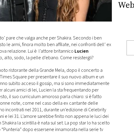
Web
odo’ pare che valga anche per Shakira. Secondo i ben
to le armi, finora molto ben affilate, nei confronti dell’ ex
ova relazione. Lui è l’attore britannico
Lucien
llo, alto, sodo, la pelle d’ebano. Come resistergli?
oto ristorante della Grande Mela, dopo il concerto a
a Times Square per presentare il suo nuovo album e un
hanno subito acceso il gossip, ma si sono immediatamente
 alcuni amici di lei, Lucien la sta frequentando per
sto, il suo curriculum amoroso parla chiaro: si è fatto
 donne note, come nel caso della ex cantante delle
no incontrati nel 2011, durante un’edizione di Celebrity
ni e lei 31. L’amore sarebbe finito non appena le luci dei
 Shakira la scintilla è nata sul set. La pop star lo ha scelto
 “Punteria” dopo essersene innamorata nella serie tv