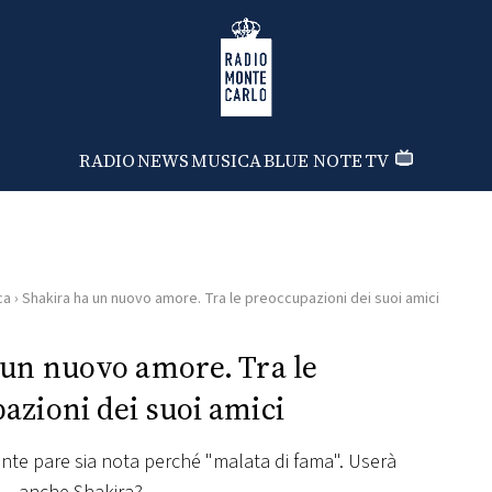
Radio Monte Carlo
RADIO
NEWS
MUSICA
BLUE NOTE
TV
ca
›
Shakira ha un nuovo amore. Tra le preoccupazioni dei suoi amici
 un nuovo amore. Tra le
azioni dei suoi amici
nte pare sia nota perché "malata di fama". Userà