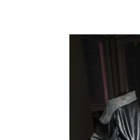
PLAYLIST
NEWS
FOTO
CONCORSI
EVENTI
VIDEO
TV
PRINCIPATO