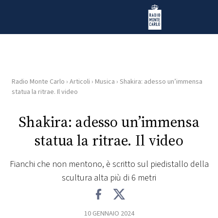
Vai al contenuto
Radio Monte Carlo
Radio Monte Carlo
›
Articoli
›
Musica
›
Shakira: adesso un’immensa
HOME
statua la ritrae. Il video
RADIO
Shakira: adesso un’immensa
statua la ritrae. Il video
WEB
RADIO
Fianchi che non mentono, è scritto sul piedistallo della
scultura alta più di 6 metri
PLAYLIST
NEWS
10 GENNAIO 2024