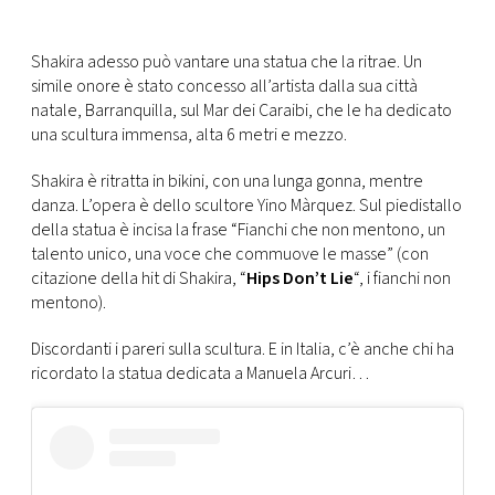
FOTO
Shakira adesso può vantare una statua che la ritrae. Un
simile onore è stato concesso all’artista dalla sua città
CONCORSI
natale, Barranquilla, sul Mar dei Caraibi, che le ha dedicato
una scultura immensa, alta 6 metri e mezzo.
EVENTI
Shakira è ritratta in bikini, con una lunga gonna, mentre
danza. L’opera è dello scultore Yino Màrquez. Sul piedistallo
della statua è incisa la frase “Fianchi che non mentono, un
VIDEO
talento unico, una voce che commuove le masse” (con
citazione della hit di Shakira, “
Hips Don’t Lie
“, i fianchi non
TV
mentono).
Discordanti i pareri sulla scultura. E in Italia, c’è anche chi ha
PRINCIPATO
ricordato la statua dedicata a Manuela Arcuri…
DI
MONACO
RMC