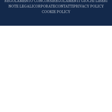
REGOLAMENTO CONCORSI
REGOLAMENTI GIOCHI LIBERI
NOTE LEGALI
CORPORATE
CONTATTI
PRIVACY POLICY
COOKIE POLICY