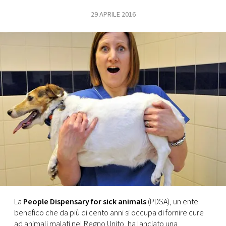
29 APRILE 2016
FOTO
CONCORSI
EVENTI
VIDEO
TV
PRINCIPATO
DI
MONACO
La
People Dispensary for sick animals
(PDSA), un ente
benefico che da più di cento anni si occupa di fornire cure
RMC
ad animali malati nel Regno Unito, ha lanciato una