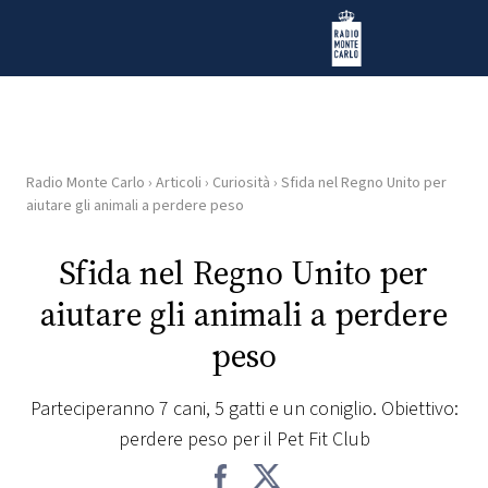
Vai al contenuto
Radio Monte Carlo
Radio Monte Carlo
›
Articoli
›
Curiosità
›
Sfida nel Regno Unito per
HOME
aiutare gli animali a perdere peso
RADIO
Sfida nel Regno Unito per
aiutare gli animali a perdere
WEB
RADIO
peso
PLAYLIST
Parteciperanno 7 cani, 5 gatti e un coniglio. Obiettivo:
perdere peso per il Pet Fit Club
NEWS