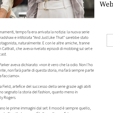
Web
namenti, tempo fa era arrivata la notizia: la nuova serie
radshaw e intitolata “And Just Like That” sarebbe stato
rotagonista, naturalmente. E con le altre amiche, tranne
Cattrall, che aveva rivelato episodi di mobbing sul set e
cast.
arker aveva dichiarato: «non è vero che la odio. Non l’ho
e, non farà parte di questa storia, ma farà sempre parte
sa facciamo».
a Field, artefice del successo della serie grazie agli abiti
no segnato la storia del fashion, quanto meno in
lly Rogers.
ano le prime immagini dal set. Il mood è sempre quello,