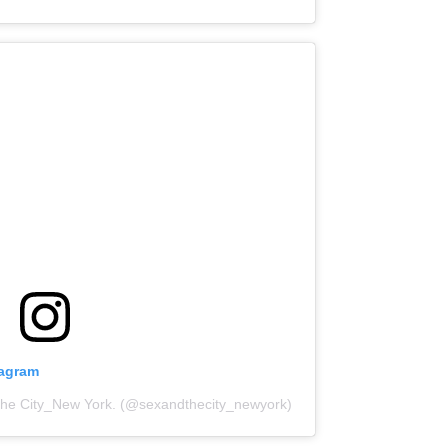
tagram
The City_New York. (@sexandthecity_newyork)