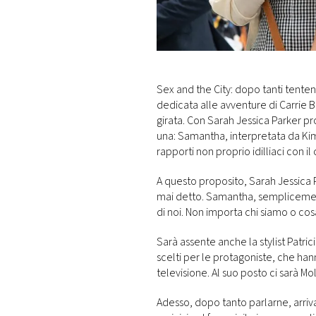
DI
MONACO
RMC
CONSIGLIA
Sex and the City: dopo tanti tenten
dedicata alle avventure di Carrie B
girata. Con Sarah Jessica Parker p
una: Samantha, interpretata da Kim 
rapporti non proprio idilliaci con il 
A questo proposito, Sarah Jessica P
mai detto. Samantha, semplicement
di noi. Non importa chi siamo o co
Sarà assente anche la stylist Patrici
scelti per le protagoniste, che han
televisione. Al suo posto ci sarà Mo
Adesso, dopo tanto parlarne, arriv