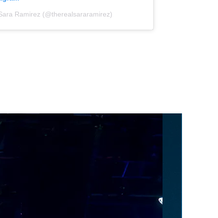
 Sara Ramirez (@therealsararamirez)