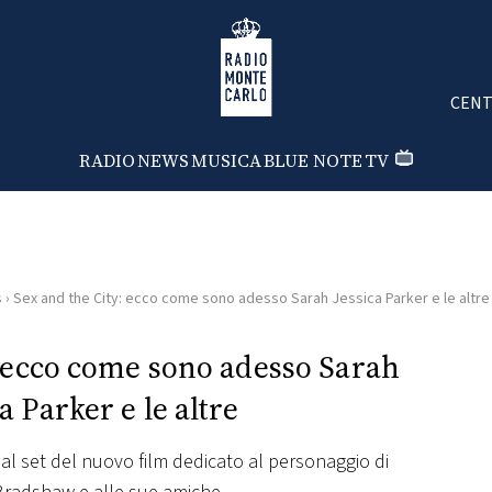
Radio Monte Carlo
CENT
RADIO
NEWS
MUSICA
BLUE NOTE
TV
s
›
Sex and the City: ecco come sono adesso Sarah Jessica Parker e le altre
: ecco come sono adesso Sarah
a Parker e le altre
dal set del nuovo film dedicato al personaggio di