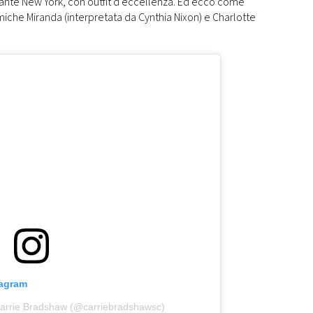
iante New York, con outfit d’eccellenza. Ed ecco come
iche Miranda (interpretata da Cynthia Nixon) e Charlotte
tagram
Carrie Bradshaw (@carriebradshawsc)