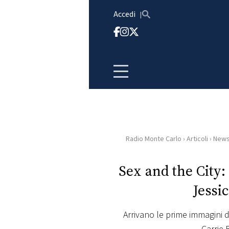
Vai al contenuto
Accedi
Radio Monte Carlo
›
Articoli
›
New
HOME
Sex and the City
RADIO
Jessic
WEB
RADIO
Arrivano le prime immagini 