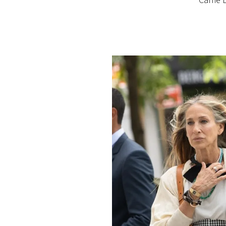
Carrie
PLAYLIST
NEWS
FOTO
CONCORSI
EVENTI
VIDEO
TV
PRINCIPATO