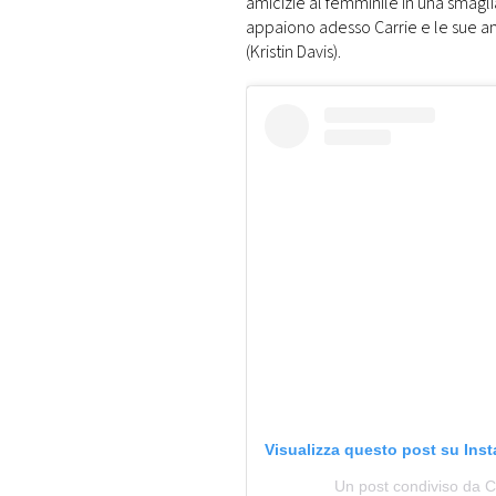
amicizie al femminile in una smagl
appaiono adesso Carrie e le sue am
(Kristin Davis).
Visualizza questo post su Ins
Un post condiviso da 