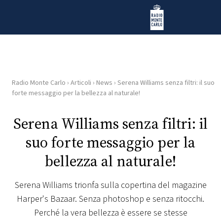
Vai al contenuto
Radio Monte Carlo
Radio Monte Carlo
›
Articoli
›
News
›
Serena Williams senza filtri: il suo
HOME
forte messaggio per la bellezza al naturale!
RADIO
Serena Williams senza filtri: il
suo forte messaggio per la
WEB
RADIO
bellezza al naturale!
PLAYLIST
Serena Williams trionfa sulla copertina del magazine
Harper's Bazaar. Senza photoshop e senza ritocchi.
NEWS
Perché la vera bellezza è essere se stesse