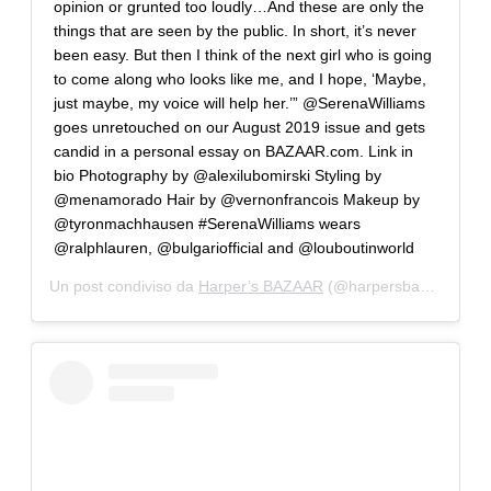
opinion or grunted too loudly…And these are only the
things that are seen by the public. In short, it’s never
been easy. But then I think of the next girl who is going
to come along who looks like me, and I hope, ‘Maybe,
just maybe, my voice will help her.’” @SerenaWilliams
goes unretouched on our August 2019 issue and gets
candid in a personal essay on BAZAAR.com. Link in
bio Photography by @alexilubomirski Styling by
@menamorado Hair by @vernonfrancois Makeup by
@tyronmachhausen #SerenaWilliams wears
@ralphlauren, @bulgariofficial and @louboutinworld
Un post condiviso da
Harper’s BAZAAR
(@harpersbazaarus) in data: