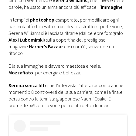
dirlo con veemenza è
Serena Williams,
che, invece delle
CONSIGLIA
parole, ha usato un’arma ancora più efficace: l’
immagine
.
In tempi di
photoshop
esasperato, per modificare ogni
particolarità che esula da un ideale astratto di perfezione,
Serena Williams si è lasciata ritrarre (dal celebre fotografo
Alexi Lubomirski
) sulla copertina del prestigioso
magazine
Harper’s Bazaar
così com’è, senza nessun
ritocco.
E la sua immagine è davvero maestosa e reale.
Mozzafiato
, per energia e bellezza.
Serena senza filtri
: nell’intervista l’atleta racconta anche i
momenti più controversi della sua carriera, come la finale
persa contro la tennista giapponese Naomi Osaka. E
promette: «Alzerò la voce per i diritti delle donne».