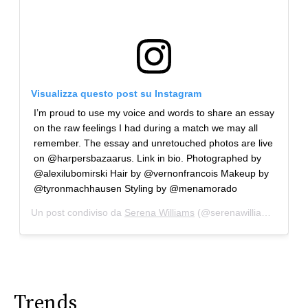
Visualizza questo post su Instagram
I’m proud to use my voice and words to share an essay
on the raw feelings I had during a match we may all
remember. The essay and unretouched photos are live
on @harpersbazaarus. Link in bio. Photographed by
@alexilubomirski Hair by @vernonfrancois Makeup by
@tyronmachhausen Styling by @menamorado
Un post condiviso da
Serena Williams
(@serenawilliams) in data:
Trends