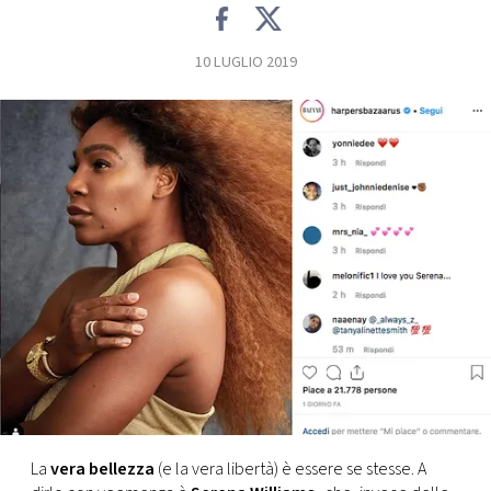
FOTO
10 LUGLIO 2019
CONCORSI
EVENTI
VIDEO
TV
PRINCIPATO
DI
MONACO
La
vera bellezza
(e la vera libertà) è essere se stesse. A
RMC