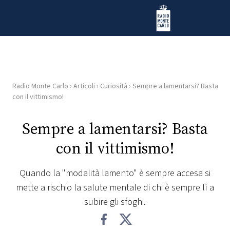
Vai al contenuto
Radio Monte Carlo
Radio Monte Carlo
›
Articoli
›
Curiosità
›
Sempre a lamentarsi? Basta
HOME
con il vittimismo!
RADIO
Sempre a lamentarsi? Basta
con il vittimismo!
WEB
RADIO
Quando la "modalità lamento" è sempre accesa si
mette a rischio la salute mentale di chi è sempre lì a
PLAYLIST
subire gli sfoghi.
NEWS