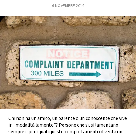
6 NOVEMBRE 2016
FOTO
CONCORSI
EVENTI
VIDEO
TV
PRINCIPATO
DI
MONACO
Chi non ha un amico, un parente o un conoscente che vive
in “modalità lamento”? Persone che sì, si lamentano
RMC
sempre e per i quali
questo comportamento diventa un