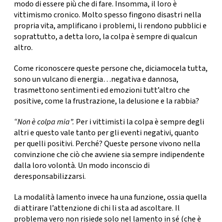
CONSIGLIA
modo di essere più che di fare
. Insomma, il loro è
vittimismo cronico. Molto spesso fingono disastri nella
propria vita, amplificano i problemi, li rendono pubblici e
soprattutto, a detta loro, la colpa è sempre di qualcun
altro.
Come riconoscere queste persone che, diciamocela tutta,
sono un vulcano di energia…negativa e dannosa,
trasmettono sentimenti ed emozioni tutt’altro che
positive, come la frustrazione, la delusione e la rabbia?
“Non è colpa mia”.
Per i vittimisti
la colpa è sempre degli
altri
e questo vale tanto per gli eventi negativi, quanto
per quelli positivi. Perché? Queste persone vivono nella
convinzione che ciò che avviene sia sempre indipendente
dalla loro volontà. Un modo inconscio di
deresponsabilizzarsi.
La modalità lamento invece ha una funzione, ossia quella
di
attirare
l’attenzione di chi li sta ad ascoltare.
Il
problema vero non risiede solo nel lamento in sé (che è