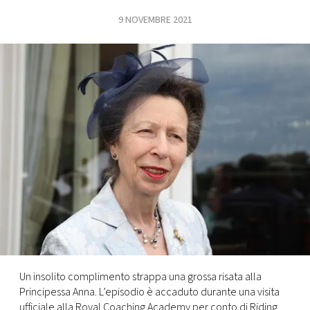
9 NOVEMBRE 2021
FOTO
CONCORSI
EVENTI
VIDEO
TV
PRINCIPATO
DI
MONACO
Un insolito complimento strappa una grossa risata alla
Principessa Anna. L’episodio è accaduto durante una visita
RMC
ufficiale alla Royal Coaching Academy per conto di Riding