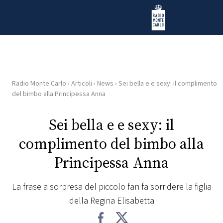
Vai al contenuto
Radio Monte Carlo
Radio Monte Carlo
›
Articoli
›
News
›
Sei bella e e sexy: il complimento
HOME
del bimbo alla Principessa Anna
RADIO
Sei bella e e sexy: il
complimento del bimbo alla
WEB
RADIO
Principessa Anna
PLAYLIST
La frase a sorpresa del piccolo fan fa sorridere la figlia
della Regina Elisabetta
NEWS