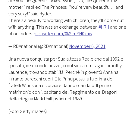
Are you the Queen?” asked Ryder, “No, the Queen is my
mother” replied The Princess. “You’re very beautiful…and
very sexy!” said Ryder.
There’s a beauty to working with children, they’ll come out
with anything! This was an exchange between
#HRH
and one
of our riders.
pic.twitter.com/0M9mSN0xhw
— RDAnational (@RDAnational)
November 6, 2021
Una nuova conquista per Sua altezza Reale che dal 1992 è
sposata, in seconde nozze, con il viceammiraglio Timothy
Laurence, trovando stabilità. Perché in gioventù Anna ha
infranto parecchi cuori. E la Principessa fu la prima dei
fratelli Windsor a divorziare dando scandalo. Il primo
matrimonio con il capitano del Reggimento dei Dragoni
della Regina Mark Phillips finì nel 1989.
(Foto Getty Images)