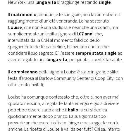
CONSIGLIA
New York, una
lunga vita
si raggiunge restando
single
.
Il
matrimonio
, dunque, e le sue gioie, non favorirebbero il
raggiungimento di un’età veneranda. Lo ha sostenuto
Louise
, che non è una studiosa e neanche una coach, ma
semplicemente un’arzilla signora di
107 anni
che,
intervistata dalla CNN al momento fatidico dello
spegnimento delle candeline, ha rivelato quello che
considera il suo segreto. E’ l’essere
sempre stata single
ad
averle regalato una
lunga vita
, per giunta in perfetta salute.
Il
compleanno
della signora Louise è stato in grande stile:
festa sfarzosa al Bartow Community Center di Coop City, con
oltre cento invitati.
Louise ha comunque confessato che, oltre al non aver mai
sposato nessuno, a regalarle tanta energia e gioia di vivere
potrebbe essere stato anche il
ballo
, a cui si dedica
quotidianamente dopo pranzo. La sua giornata tipo
prevede anche esercizio fisico, bingo e passeggiate con le
amiche. La ricetta di Louise è valida per tutti? Chi sa. Intanto