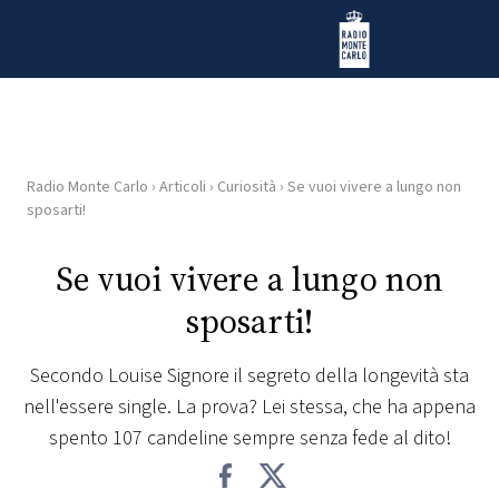
Vai al contenuto
Radio Monte Carlo
Radio Monte Carlo
›
Articoli
›
Curiosità
›
Se vuoi vivere a lungo non
HOME
sposarti!
RADIO
Se vuoi vivere a lungo non
sposarti!
WEB
RADIO
Secondo Louise Signore il segreto della longevità sta
nell'essere single. La prova? Lei stessa, che ha appena
PLAYLIST
spento 107 candeline sempre senza fede al dito!
NEWS