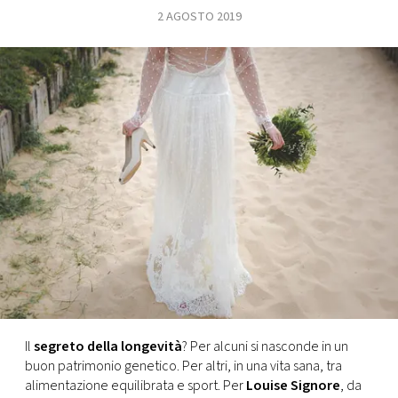
2 AGOSTO 2019
FOTO
CONCORSI
EVENTI
VIDEO
TV
PRINCIPATO
DI
MONACO
Il
segreto della longevità
? Per alcuni si nasconde in un
buon patrimonio genetico. Per altri, in una vita sana, tra
RMC
alimentazione equilibrata e sport. Per
Louise Signore
, da