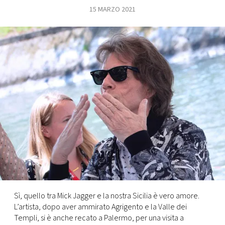
15 MARZO 2021
FOTO
CONCORSI
EVENTI
VIDEO
TV
PRINCIPATO
DI
MONACO
Sì, quello tra Mick Jagger e la nostra Sicilia è vero amore.
L’artista, dopo aver ammirato Agrigento e la Valle dei
RMC
Templi, si è anche recato a Palermo, per una visita a