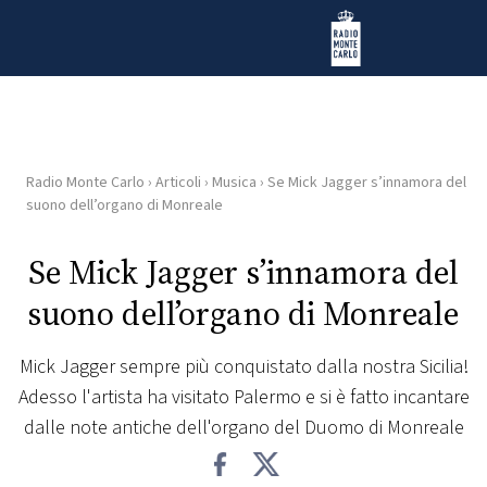
Vai al contenuto
Radio Monte Carlo
Radio Monte Carlo
›
Articoli
›
Musica
›
Se Mick Jagger s’innamora del
HOME
suono dell’organo di Monreale
RADIO
Se Mick Jagger s’innamora del
suono dell’organo di Monreale
WEB
RADIO
Mick Jagger sempre più conquistato dalla nostra Sicilia!
Adesso l'artista ha visitato Palermo e si è fatto incantare
PLAYLIST
dalle note antiche dell'organo del Duomo di Monreale
NEWS