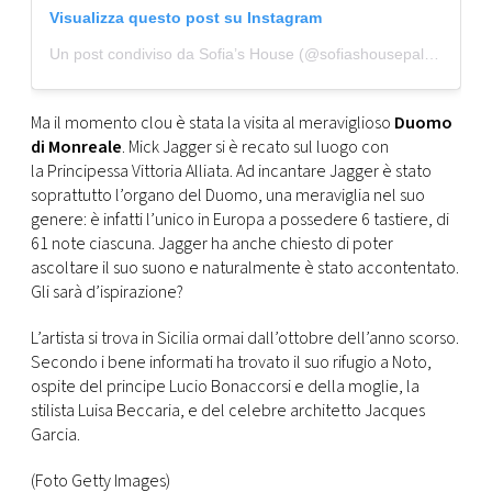
Visualizza questo post su Instagram
Un post condiviso da Sofia’s House (@sofiashousepalermo)
Ma il momento clou è stata la visita al meraviglioso
Duomo
di Monreale
. Mick Jagger si è recato sul luogo con
la Principessa Vittoria Alliata. Ad incantare Jagger è stato
soprattutto l’organo del Duomo, una meraviglia nel suo
genere: è infatti l’unico in Europa a possedere 6 tastiere, di
61 note ciascuna. Jagger ha anche chiesto di poter
ascoltare il suo suono e naturalmente è stato accontentato.
Gli sarà d’ispirazione?
L’artista si trova in Sicilia ormai dall’ottobre dell’anno scorso.
Secondo i bene informati ha trovato il suo rifugio a Noto,
ospite del principe Lucio Bonaccorsi e della moglie, la
stilista Luisa Beccaria, e del celebre architetto Jacques
Garcia.
(Foto Getty Images)