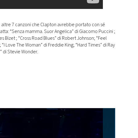
le altre 7 canzoni che Clapton avrebbe portato con sé
i tratta: “Senza mamma. Suor Angelica” di Giacomo Puccini ;
es Bizet ; “Cross Road Blues” di Robert Johnson; “Feel
 “I Love The Woman” di Freddie King; “Hard Times” di Ray
” di Stevie Wonder.