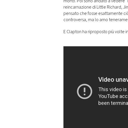
morto. Poi sono andato a vedere “
reincarnazione di Little Richard, 
pensato che fosse esattamente ciò 
controversa, ma lo amo teneramen
E Clapton ha riproposto più volte 