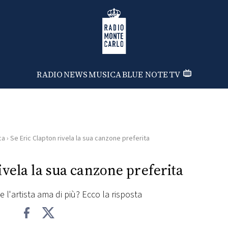
Radio Monte Carlo
RADIO
NEWS
MUSICA
BLUE NOTE
TV
ca
›
Se Eric Clapton rivela la sua canzone preferita
ivela la sua canzone preferita
e l'artista ama di più? Ecco la risposta