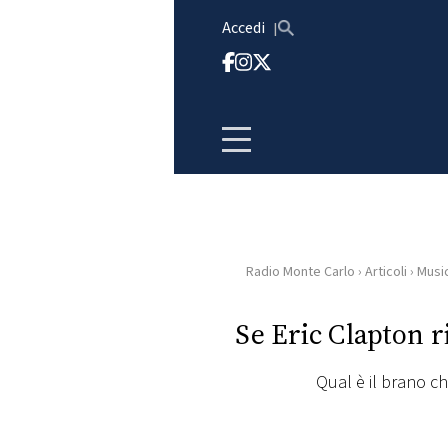
Vai al contenuto
Accedi
Radio Monte Carlo
›
Articoli
›
Musi
HOME
Se Eric Clapton r
RADIO
Qual è il brano ch
WEB
RADIO