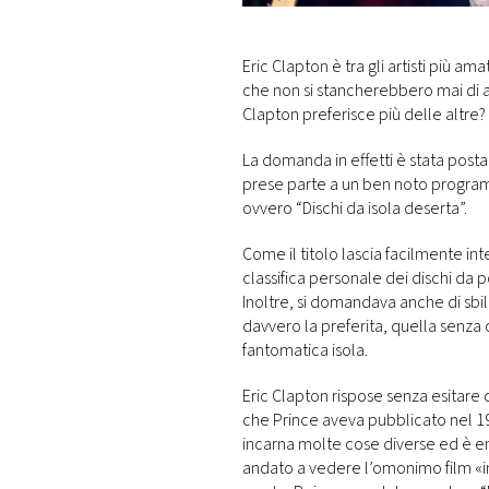
DI
MONACO
Eric Clapton è tra gli artisti più a
che non si stancherebbero mai di 
RMC
Clapton preferisce più delle altre?
CONSIGLIA
La domanda in effetti è stata post
prese parte a un ben noto programm
ovvero “Dischi da isola deserta”.
Come il titolo lascia facilmente int
classifica personale dei dischi da p
Inoltre, si domandava anche di sbila
davvero la preferita, quella senza 
fantomatica isola.
Eric Clapton rispose senza esitare 
che Prince aveva pubblicato nel 19
incarna molte cose diverse ed è 
andato a vedere l’omonimo film «in