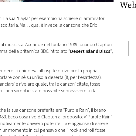
Web
mati. La sua “Layla” per esempio ha schiere di ammiratori
ascoltarla. Ma… qual è invece la canzone che Eric
a al musicista. Accadde nel lontano 1989, quando Clapton
a della britannica BBC intitolato “
Desert Island Discs
“,
endere, si chiedeva all’ospite di rivelare la propria
ortare con sé su un’isola deserta (8, per l’esattezza).
nciarsi e rivelare quale, tra le canzoni citate, fosse
cui non sarebbe stato possibile sopravvivere sulla
che la sua canzone preferita era “Purple Rain”, il brano
83. Ecco cosa rivelò Clapton al proposito: «“Purple Rain”
emotivamente davvero potente…» e aggiunse di essere
 un momento in cui pensavo che il rock and roll fosse