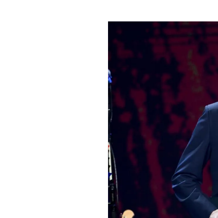
PLAYLIST
NEWS
FOTO
CONCORSI
EVENTI
VIDEO
TV
PRINCIPATO