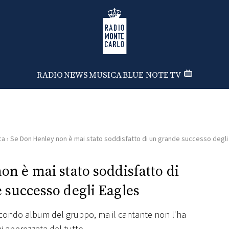
Radio Monte Carlo
RADIO
NEWS
MUSICA
BLUE NOTE
TV
ca
›
Se Don Henley non è mai stato soddisfatto di un grande successo degli
n è mai stato soddisfatto di
 successo degli Eagles
secondo album del gruppo, ma il cantante non l'ha