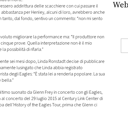
Web
vessero addirittura delle scacchiere con cui passare il
o abbastanza per Henley, alcuni di loro, avrebbero anche
 in tanto, dal fondo, sentivo un commento: “non mi sento
oluto migliorare la performance ma: “Il produttore non
 cinque prove. Quella interpretazione non è il mio
a possibilità di rifarla.”
mente sei mesi dopo, Linda Ronstadt decise di pubblicare
amente lusingato che Linda abbia registrato
rista degli Eagles: “È stata lei a renderla popolare. La sua
bella.”
ltimo suonato da Glenn Frey in concerto con gli Eagles,
a al concerto del 29 luglio 2015 al Century Link Center di
ppa dell’History of the Eagles Tour, prima che Glenn ci