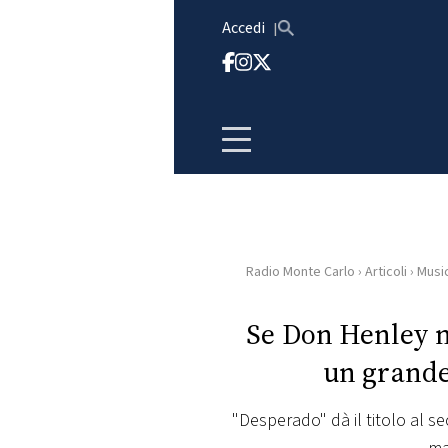
Vai al contenuto
Accedi
Radio Monte Carlo
›
Articoli
›
Musi
HOME
Se Don Henley no
RADIO
un grande
WEB
RADIO
"Desperado" dà il titolo al 