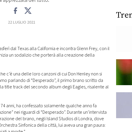
i apprezzata del tutto.
Tre
22 LUGLIO 2021
sferì dal Texas alla California e incontra Glenn Frey, con il
 inizia un sodalizio che porterà alla creazione della
.
he c’è una delle loro canzoni di cui Don Henley non si
mo parlando di “Desperado”, il primo brano scritto da
a title track del secondo album degli Eagles, risalente al
i 74 anni, ha confessato solamente qualche anno fa
ione” nei riguardi di “Desperado”. Durante un’intervista
trazione del brano, negli Island Studios di Londra, dove
hestra Sinfonica della città, lui aveva una gran paura:
oiati a morte.”