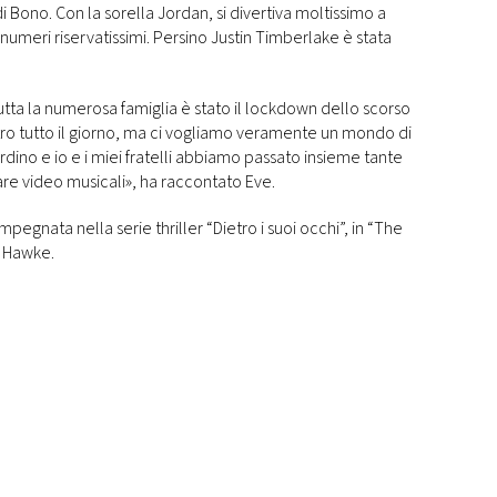
di Bono. Con la sorella Jordan, si divertiva moltissimo a
 numeri riservatissimi. Persino Justin Timberlake è stata
utta la numerosa famiglia è stato il lockdown dello scorso
tro tutto il giorno, ma ci vogliamo veramente un mondo di
rdino e io e i miei fratelli abbiamo passato insieme tante
fare video musicali», ha raccontato Eve.
mpegnata nella serie thriller “Dietro i suoi occhi”, in “The
n Hawke.