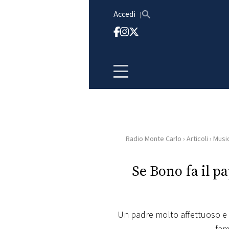
Vai al contenuto
Accedi
Radio Monte Carlo
›
Articoli
›
Musi
HOME
Se Bono fa il pa
RADIO
WEB
RADIO
Un padre molto affettuoso e p