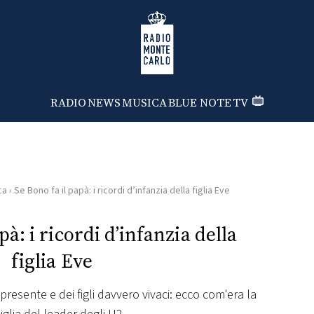
Radio Monte Carlo
RADIO
NEWS
MUSICA
BLUE NOTE
TV
ca
›
Se Bono fa il papà: i ricordi d’infanzia della figlia Eve
pà: i ricordi d’infanzia della
figlia Eve
resente e dei figli davvero vivaci: ecco com'era la