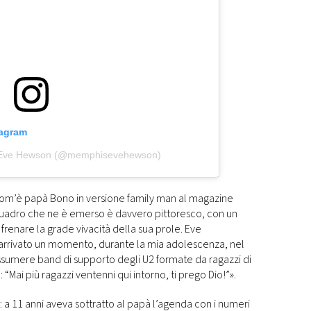
tagram
a Eve Hewson (@memphisevehewson)
 com’è papà Bono in versione family man al magazine
 quadro che ne è emerso è davvero pittoresco, con un
enare la grade vivacità della sua prole. Eve
 arrivato un momento, durante la mia adolescenza, nel
sumere band di supporto degli U2 formate da ragazzi di
 “Mai più ragazzi ventenni qui intorno, ti prego Dio!”».
 a 11 anni aveva sottratto al papà l’agenda con i numeri