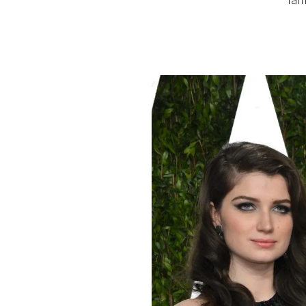
fam
PLAYLIST
NEWS
FOTO
CONCORSI
EVENTI
VIDEO
TV
PRINCIPATO