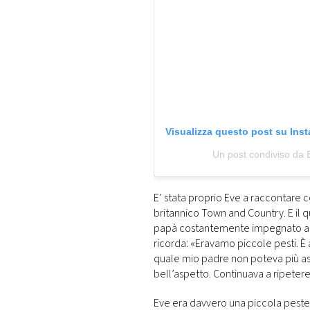
Visualizza questo post su Ins
Un post condiviso d
E’ stata proprio Eve a raccontare
britannico Town and Country. E il
papà costantemente impegnato a fr
ricorda: «Eravamo piccole pesti. È
quale mio padre non poteva più as
bell’aspetto. Continuava a ripetere:
Eve era davvero una piccola peste: