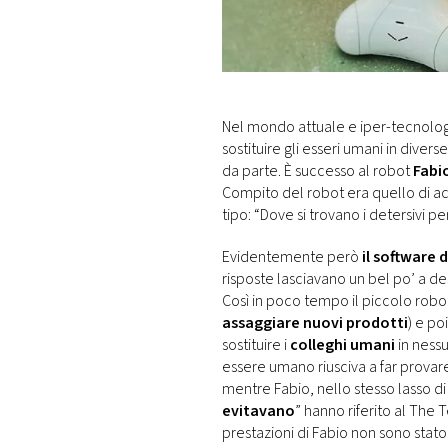
DI
MONACO
RMC
CONSIGLIA
Nel mondo attuale e iper-tecnolo
sostituire gli esseri umani in dive
da parte. È successo al robot
Fabi
Compito del robot era quello di ac
tipo: “Dove si trovano i detersivi per 
Evidentemente però
il software d
risposte lasciavano un bel po’ a d
Così in poco tempo il piccolo robo
assaggiare nuovi prodotti
) e po
sostituire i
colleghi umani
in nessu
essere umano riusciva a far provar
mentre Fabio, nello stesso lasso d
evitavano
” hanno riferito al Th
prestazioni di Fabio non sono stato