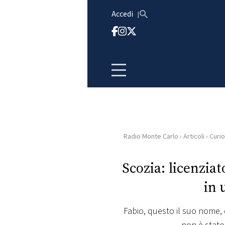
Vai al contenuto
Accedi
Radio Monte Carlo
›
Articoli
›
Curio
HOME
Scozia: licenzia
RADIO
in 
WEB
RADIO
Fabio, questo il suo nome,