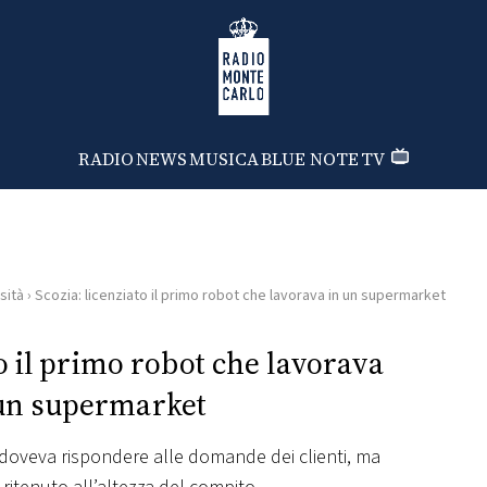
Radio Monte Carlo
RADIO
NEWS
MUSICA
BLUE NOTE
TV
sità
›
Scozia: licenziato il primo robot che lavorava in un supermarket
to il primo robot che lavorava
un supermarket
 doveva rispondere alle domande dei clienti, ma