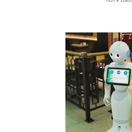
non è stato
PLAYLIST
NEWS
FOTO
CONCORSI
EVENTI
VIDEO
TV
PRINCIPATO