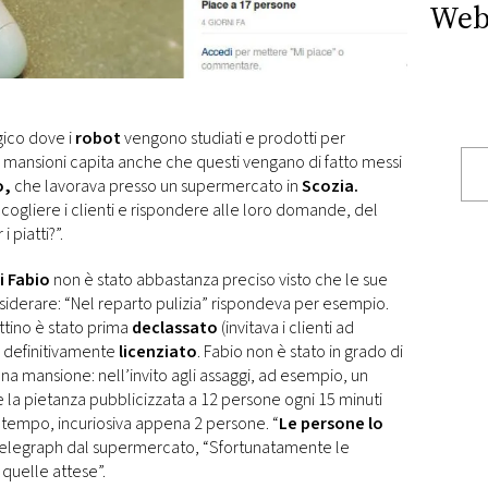
Web
gico dove i
robot
vengono studiati e prodotti per
rse mansioni capita anche che questi vengano di fatto messi
o,
che lavorava presso un supermercato in
Scozia.
cogliere i clienti e rispondere alle loro domande, del
i piatti?”.
i Fabio
non è stato abbastanza preciso visto che le sue
esiderare: “Nel reparto pulizia” rispondeva per esempio.
ttino è stato prima
declassato
(invitava i clienti ad
i definitivamente
licenziato
. Fabio non è stato in grado di
na mansione: nell’invito agli assaggi, ad esempio, un
e la pietanza pubblicizzata a 12 persone ogni 15 minuti
i tempo, incuriosiva appena 2 persone. “
Le persone lo
e Telegraph dal supermercato, “Sfortunatamente le
 quelle attese”.