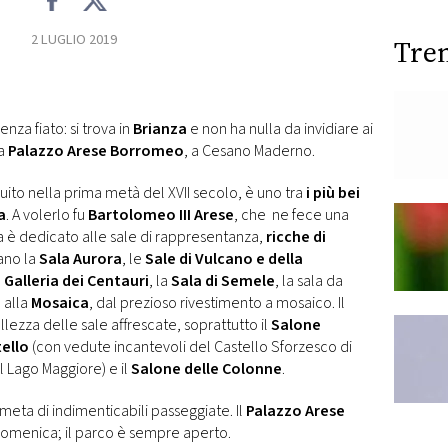
2 LUGLIO 2019
Tre
enza fiato: si trova in
Brianza
e non ha nulla da invidiare ai
ta
Palazzo Arese Borromeo
, a Cesano Maderno.
ruito nella prima metà del XVII secolo, è uno tra
i più bei
a
. A volerlo fu
Bartolomeo III Arese
, che ne fece una
ra è dedicato alle sale di rappresentanza,
ricche di
vano la
Sala Aurora
, le
Sale di Vulcano e della
a
Galleria dei Centauri
, la
Sala di Semele
, la sala da
 alla
Mosaica
, dal prezioso rivestimento a mosaico. Il
ellezza delle sale affrescate, soprattutto il
Salone
tello
(con vedute incantevoli del Castello Sforzesco di
l Lago Maggiore) e il
Salone delle Colonne
.
, meta di indimenticabili passeggiate. Il
Palazzo Arese
 domenica; il parco è sempre aperto.