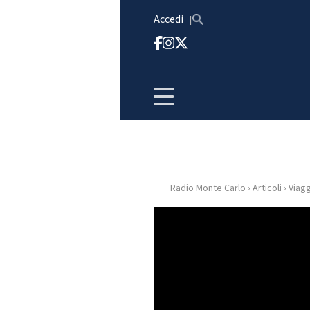
Vai al contenuto
Accedi
Radio Monte Carlo
›
Articoli
›
Viagg
HOME
RADIO
WEB
RADIO