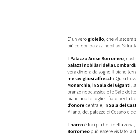
DI
MONACO
RMC
CONSIGLIA
E’ un vero
gioiello
, che vi lascerà s
più celebri palazzi nobiliari. Si trat
Il
Palazzo Arese Borromeo
, cost
palazzi nobiliari della Lombardi
vera dimora da sogno. Il piano ter
meravigliosi affreschi
. Qui si tro
Monarchia
, la
Sala dei Giganti
, l
pranzo neoclassica e le Sale dette
piano nobile toglie il fiato per la b
d’onore
centrale, la
Sala del Cas
Milano, del palazzo di Cesano e de
Il
parco
è tra i più belli della zona
Borromeo
può essere visitato la