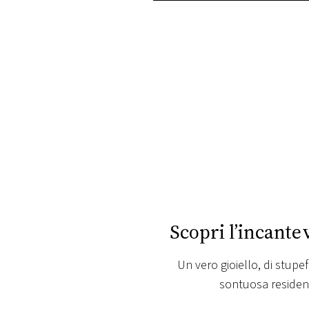
PLAYLIST
NEWS
FOTO
CONCORSI
EVENTI
VIDEO
Scopri l’incante
TV
Un vero gioiello, di stup
sontuosa residenz
PRINCIPATO