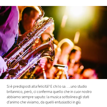
FOTO
CONCORSI
EVENTI
VIDEO
TV
PRINCIPATO
DI
Si è predisposti alla felicità? E chi lo sa…..uno studio
MONACO
britannico, però, ci conferma quello che in cuor nostro
abbiamo sempre saputo: la musica sottolinea gli stati
d’animo che viviamo, da quelli entusiastici in giù.
RMC