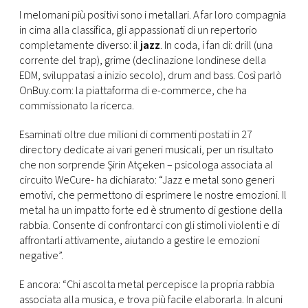
CONSIGLIA
I melomani più positivi sono i metallari. A far loro compagnia
in cima alla classifica, gli appassionati di un repertorio
completamente diverso: il
jazz
. In coda, i fan di: drill (una
corrente del trap), grime (declinazione londinese della
EDM, sviluppatasi a inizio secolo), drum and bass. Così parlò
OnBuy.com: la piattaforma di e-commerce, che ha
commissionato la ricerca.
Esaminati oltre due milioni di commenti postati in 27
directory dedicate ai vari generi musicali, per un risultato
che non sorprende Şirin Atçeken – psicologa associata al
circuito WeCure- ha dichiarato: “Jazz e metal sono generi
emotivi, che permettono di esprimere le nostre emozioni. Il
metal ha un impatto forte ed è strumento di gestione della
rabbia. Consente di confrontarci con gli stimoli violenti e di
affrontarli attivamente, aiutando a gestire le emozioni
negative”.
E ancora: “Chi ascolta metal percepisce la propria rabbia
associata alla musica, e trova più facile elaborarla. In alcuni