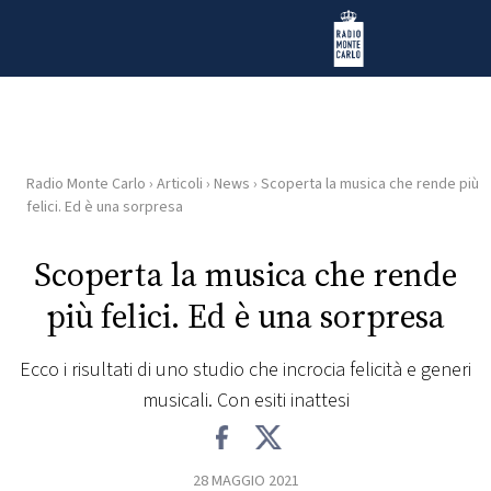
Vai al contenuto
Radio Monte Carlo
Radio Monte Carlo
›
Articoli
›
News
›
Scoperta la musica che rende più
HOME
felici. Ed è una sorpresa
RADIO
Scoperta la musica che rende
più felici. Ed è una sorpresa
WEB
RADIO
Ecco i risultati di uno studio che incrocia felicità e generi
musicali. Con esiti inattesi
PLAYLIST
NEWS
28 MAGGIO 2021