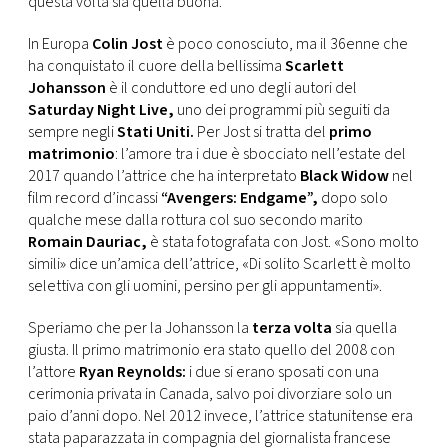
questa volta sia quella buona.
CONSIGLIA
In Europa
Colin Jost
è poco conosciuto, ma il 36enne che
ha conquistato il cuore della bellissima
Scarlett
Johansson
è il conduttore ed uno degli autori del
Saturday Night Live,
uno dei programmi più seguiti da
sempre negli
Stati Uniti.
Per Jost si tratta del
primo
matrimonio
: l’amore tra i due è sbocciato nell’estate del
2017 quando l’attrice che ha interpretato
Black Widow
nel
film record d’incassi
“Avengers: Endgame”,
dopo solo
qualche mese dalla rottura col suo secondo marito
Romain Dauriac,
è stata fotografata con Jost. «Sono molto
simili» dice un’amica dell’attrice, «Di solito Scarlett è molto
selettiva con gli uomini, persino per gli appuntamenti».
Speriamo che per la Johansson la
terza volta
sia quella
giusta. Il primo matrimonio era stato quello del 2008 con
l’attore
Ryan Reynolds:
i due si erano sposati con una
cerimonia privata in Canada, salvo poi divorziare solo un
paio d’anni dopo. Nel 2012 invece, l’attrice statunitense era
stata paparazzata in compagnia del giornalista francese