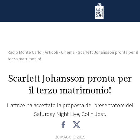
Vai al contenuto
Radio Monte Carlo
Radio Monte Carlo
›
Articoli
›
Cinema
›
Scarlett Johansson pronta per il
HOME
terzo matrimonio!
RADIO
Scarlett Johansson pronta per
il terzo matrimonio!
WEB
RADIO
L’attrice ha accettato la proposta del presentatore del
Saturday Night Live, Colin Jost.
PLAYLIST
NEWS
20 MAGGIO 2019