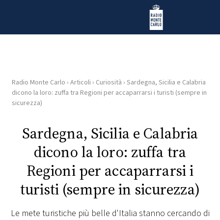
Vai al contenuto
Radio Monte Carlo
Radio Monte Carlo
›
Articoli
›
Curiosità
›
Sardegna, Sicilia e Calabria
HOME
dicono la loro: zuffa tra Regioni per accaparrarsi i turisti (sempre in
sicurezza)
RADIO
Sardegna, Sicilia e Calabria
WEB
dicono la loro: zuffa tra
RADIO
Regioni per accaparrarsi i
PLAYLIST
turisti (sempre in sicurezza)
NEWS
Le mete turistiche più belle d'Italia stanno cercando di