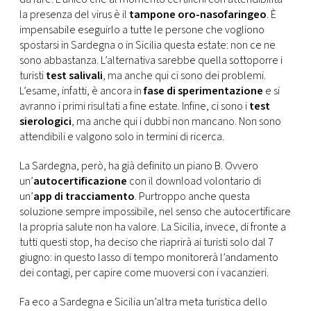
la presenza del virus è il
tampone oro-nasofaringeo
. È
impensabile eseguirlo a tutte le persone che vogliono
spostarsi in Sardegna o in Sicilia questa estate: non ce ne
sono abbastanza. L’alternativa sarebbe quella sottoporre i
turisti
test salivali
, ma anche qui ci sono dei problemi.
L’esame, infatti, è ancora in
fase di sperimentazione
e si
avranno i primi risultati a fine estate. Infine, ci sono i
test
sierologici
, ma anche qui i dubbi non mancano. Non sono
attendibili e valgono solo in termini di ricerca.
La Sardegna, però, ha già definito un piano B. Ovvero
un’
autocertificazione
con il download volontario di
un’
app di tracciamento
. Purtroppo anche questa
soluzione sempre impossibile, nel senso che autocertificare
la propria salute non ha valore. La Sicilia, invece, di fronte a
tutti questi stop, ha deciso che riaprirà ai turisti solo dal 7
giugno: in questo lasso di tempo monitorerà l’andamento
dei contagi, per capire come muoversi con i vacanzieri.
Fa eco a Sardegna e Sicilia un’altra meta turistica dello