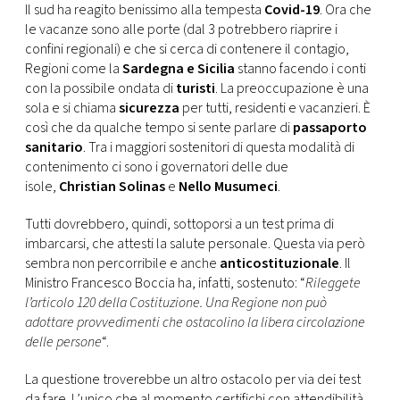
CONSIGLIA
Il sud ha reagito benissimo alla tempesta
Covid-19
. Ora che
le vacanze sono alle porte (dal 3 potrebbero riaprire i
confini regionali) e che si cerca di contenere il contagio,
Regioni come la
Sardegna e
Sicilia
stanno facendo i conti
con la possibile ondata di
turisti
. La preoccupazione è una
sola e si chiama
sicurezza
per tutti, residenti e vacanzieri. È
così che da qualche tempo si sente parlare di
passaporto
sanitario
. Tra i maggiori sostenitori di questa modalità di
contenimento ci sono i governatori delle due
isole,
Christian Solinas
e
Nello Musumeci
.
Tutti dovrebbero, quindi, sottoporsi a un test prima di
imbarcarsi, che attesti la salute personale. Questa via però
sembra non percorribile e anche
anticostituzionale
. Il
Ministro Francesco Boccia ha, infatti, sostenuto: “
Rileggete
l’articolo 120 della Costituzione. Una Regione non può
adottare provvedimenti che ostacolino la libera circolazione
delle persone
“.
La questione troverebbe un altro ostacolo per via dei test
da fare. L’unico che al momento certifichi con attendibilità