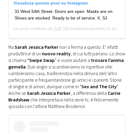
Visualizza questo post su Instagram
31 West 54th Street. Doors are open. Masks are on.
Shoes are stocked. Ready to be of service. X, SJ
Un post condiviso da
SJP
(@sarahjessicaparker) in data:
8 Lug
Ma
Sarah Jessica Parker
non si ferma a questo. E’ infatti
produttrice di un
nuovo reality
, di cui tutti parlano. Lo show
si chiama
“Swipe Swap
” e vuole aiutare a
trovare l’anima
gemella
. Due single si scambieranno le rispettive vite:
cambieranno casa, trasferendosi nella dimora dell’altro
partecipante e frequentandone gli amici e i parenti. Storie
di single e di amori, dunque come in “
Sex and The City
“.
Anche se
Sarah Jessica Parker
, a differenza della
Carrie
Bradshaw
che interpretava nella serie tv, è felicemente
sposata con l’attore Matthew Broderick.