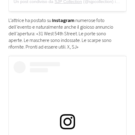
Un post condiviso da
SJP Collection
(@sjpcollection) in data:
8 
L’attrice ha postato su
Instagram
numerose foto
dell’evento e naturalmente anche il gioioso annuncio
dell’apertura: «31 West 54th Street. Le porte sono
aperte. Le maschere sono indossate. Le scarpe sono
rifornite. Pronti ad essere utili. X, SJ»