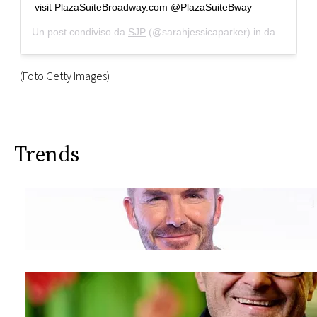
visit PlazaSuiteBroadway.com @PlazaSuiteBway​
Un post condiviso da
SJP
(@sarahjessicaparker) in data:
10 Se
(Foto Getty Images)
Trends