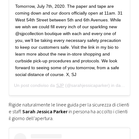
Tomorrow, July 7th, 2020. The paper and tape are
coming down and our doors officially open at 11am. 31
West 54th Street between 5th and 6th Avenues. While
we wish we could fill every inch of our sparkling new
@sjpcollection boutique with each and every one of
you, we’ll be taking every necessary safety precaution
to keep our customers safe. Visit the link in my bio to
learn more about the new in-store shopping and
curbside pick-up procedures and protocols. We look
forward to seeing some of you tomorrow, from a safe
social distance of course. X, SJ
Un post condiviso da
SJP
(@sarahjessicaparker) in data:
6 Lug
Rigide naturalmente le linee guida per la sicurezza di clienti
e staff.
Sarah Jessica Parker
in persona ha accolto i clienti
il giorno dell’apertura.