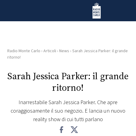
Vai al contenuto
Radio Monte Carlo
Radio Monte Carlo
›
Articoli
›
News
›
Sarah Jessica Parker: il grande
HOME
ritorno!
RADIO
Sarah Jessica Parker: il grande
ritorno!
WEB
RADIO
Inarrestabile Sarah Jessica Parker. Che apre
coraggiosamente il suo negozio. E lancia un nuovo
PLAYLIST
reality show di cui tutti parlano
NEWS