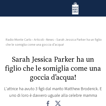
Vai al contenuto
Radio Monte Carlo
Radio Monte Carlo
›
Articoli
›
News
›
Sarah Jessica Parker ha un figlio
HOME
che le somiglia come una goccia d’acqua!
RADIO
Sarah Jessica Parker ha un
figlio che le somiglia come una
WEB
RADIO
goccia d’acqua!
PLAYLIST
L'attrice ha avuto 3 figli dal marito Matthew Broderick. E
uno di loro è davvero uguale alla celebre mamma
NEWS