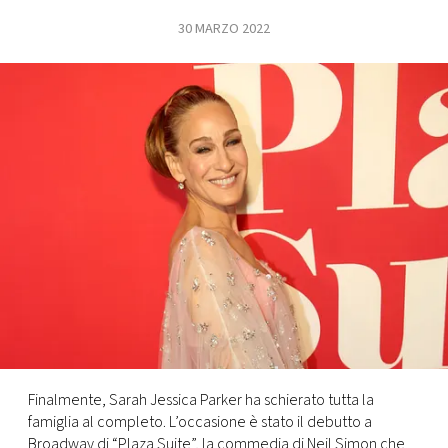
30 MARZO 2022
FOTO
CONCORSI
EVENTI
VIDEO
TV
PRINCIPATO
DI
MONACO
Finalmente, Sarah Jessica Parker ha schierato tutta la
famiglia al completo. L’occasione è stato il debutto a
RMC
Broadway di “Plaza Suite”, la commedia di Neil Simon che