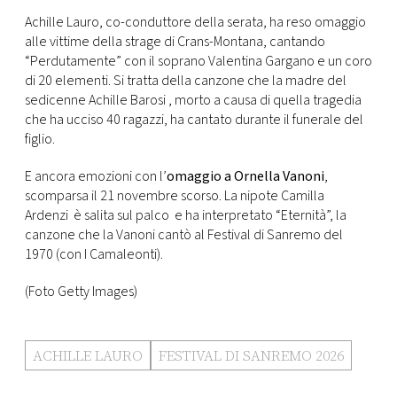
Achille Lauro, co-conduttore della serata, ha reso omaggio
alle vittime della strage di Crans-Montana, cantando
“Perdutamente” con il soprano Valentina Gargano e un coro
di 20 elementi. Si tratta della canzone che la madre del
sedicenne Achille Barosi , morto a causa di quella tragedia
che ha ucciso 40 ragazzi, ha cantato durante il funerale del
figlio.
E ancora emozioni con l’
omaggio a Ornella Vanoni
,
scomparsa il 21 novembre scorso. La nipote Camilla
Ardenzi è salita
sul palco e ha
interpretato “
Eternità”
, la
canzone che la Vanoni cantò al Festival di Sanremo del
1970 (con I Camaleonti).
(Foto Getty Images)
ACHILLE LAURO
FESTIVAL DI SANREMO 2026