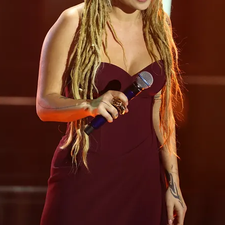
FOTO
CONCORSI
EVENTI
VIDEO
TV
PRINCIPATO
DI
MONACO
RMC