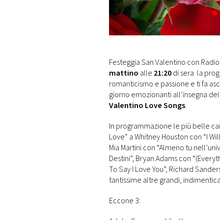
DI
MONACO
RMC
CONSIGLIA
Festeggia San Valentino con Radio
mattino
alle
21:20
di sera la pro
romanticismo e passione e ti fa as
giorno emozionanti all’insegna del
Valentino Love Songs
.
In programmazione le più belle can
Love” a Whitney Houston con “I Wil
Mia Martini con “Almeno tu nell’u
Destini”, Bryan Adams con “(Everythi
To Say I Love You”, Richard Sander
tantissime altre grandi, indimentica
Eccone 3: