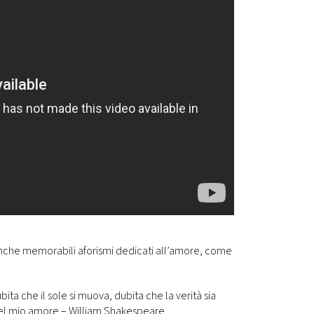
anche memorabili aforismi dedicati all’amore, come
bita che il sole si muova, dubita che la verità sia
del mio amore – William Shakespeare