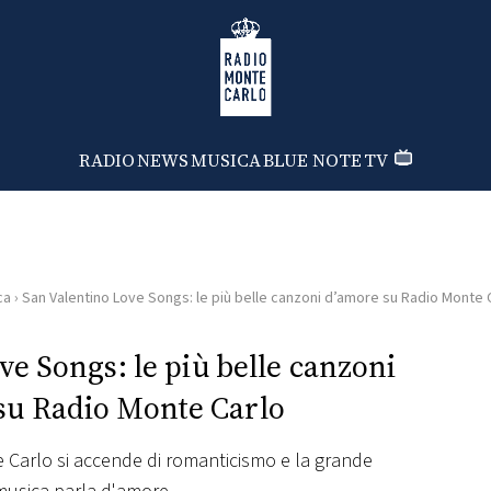
Radio Monte Carlo
RADIO
NEWS
MUSICA
BLUE NOTE
TV
ca
›
San Valentino Love Songs: le più belle canzoni d’amore su Radio Monte 
e Songs: le più belle canzoni
su Radio Monte Carlo
e Carlo si accende di romanticismo e la grande