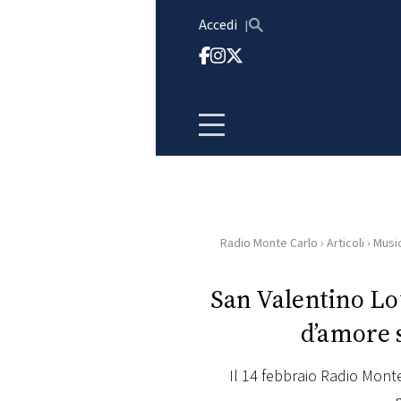
Vai al contenuto
Accedi
Radio Monte Carlo
›
Articoli
›
Musi
HOME
San Valentino Lov
RADIO
d’amore 
WEB
RADIO
Il 14 febbraio Radio Mont