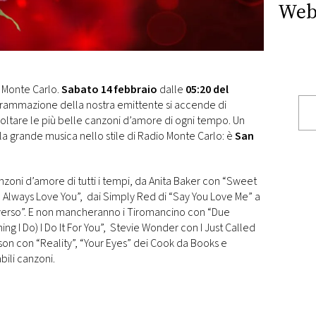
Web
 Monte Carlo.
Sabato 14 febbraio
dalle
05:20 del
grammazione della nostra emittente si accende di
coltare le più belle canzoni d’amore di ogni tempo. Un
la grande musica nello stile di Radio Monte Carlo: è
San
zoni d’amore di tutti i tempi, da Anita Baker con “Sweet
l Always Love You”, dai Simply Red di “Say You Love Me” a
niverso”. E non mancheranno i Tiromancino con “Due
ng I Do) I Do It For You”, Stevie Wonder con I Just Called
son con “Reality”, “Your Eyes” dei Cook da Books e
bili canzoni.