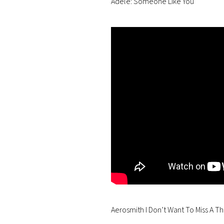
Adele: Someone Like You
Aerosmith I Don’t Want To Miss A Th