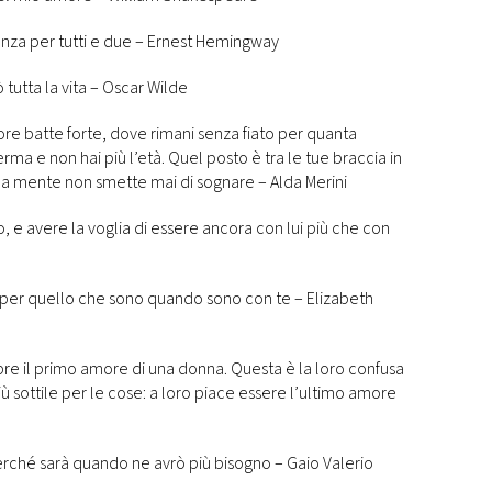
anza per tutti e due – Ernest Hemingway
 tutta la vita – Oscar Wilde
re batte forte, dove rimani senza fiato per quanta
rma e non hai più l’età. Quel posto è tra le tue braccia in
 la mente non smette mai di sognare – Alda Merini
 e avere la voglia di essere ancora con lui più che con
 per quello che sono quando sono con te – Elizabeth
re il primo amore di una donna. Questa è la loro confusa
iù sottile per le cose: a loro piace essere l’ultimo amore
ché sarà quando ne avrò più bisogno – Gaio Valerio