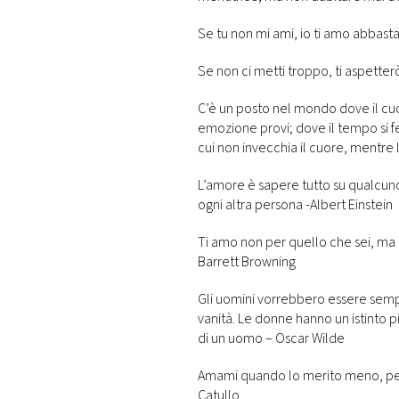
Se tu non mi ami, io ti amo abbast
Se non ci metti troppo, ti aspetterò
C’è un posto nel mondo dove il cuo
emozione provi; dove il tempo si fe
cui non invecchia il cuore, mentre
L’amore è sapere tutto su qualcuno,
ogni altra persona -Albert Einstein
Ti amo non per quello che sei, ma
Barrett Browning
Gli uomini vorrebbero essere semp
vanità. Le donne hanno un istinto p
di un uomo – Oscar Wilde
Amami quando lo merito meno, per
Catullo