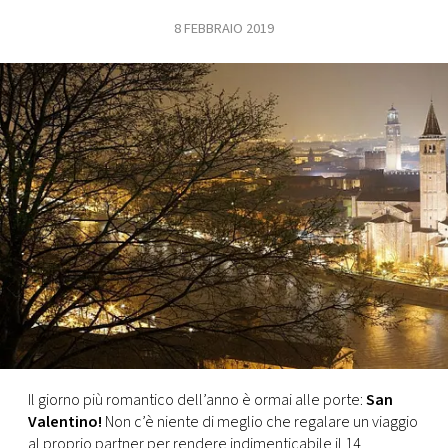
8 FEBBRAIO 2019
FOTO
CONCORSI
EVENTI
VIDEO
TV
PRINCIPATO
DI
MONACO
Il giorno più romantico dell’anno è ormai alle porte:
San
Valentino!
Non c’è niente di meglio che regalare un viaggio
RMC
al proprio partner per rendere indimenticabile il 14