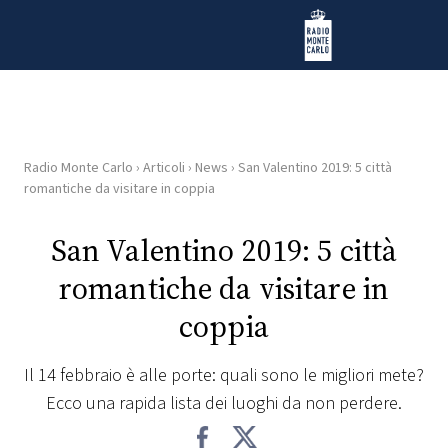
Vai al contenuto
Radio Monte Carlo
Radio Monte Carlo
›
Articoli
›
News
›
San Valentino 2019: 5 città
HOME
romantiche da visitare in coppia
RADIO
San Valentino 2019: 5 città
romantiche da visitare in
WEB
RADIO
coppia
PLAYLIST
Il 14 febbraio è alle porte: quali sono le migliori mete?
Ecco una rapida lista dei luoghi da non perdere.
NEWS