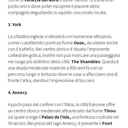
nome di
Venezia del Nord
o delle Fiandre. Si tratta di un
posto unico dove poter riscoprire il piacere della
compagnia degustando lo squisito cioccolato locale.
3. York
La cittadina inglese vi delizierà con numerose attrazioni,
come i caratteristici ponti sul fiume
Ouse,
da visitare anche
con il battello. Nel centro storico è situata l’imponente
cattedrale gotica, inoltre non può mancare una passeggiata
nel luogo più distintivo della città:
The Shambles.
Questa è
una strada medievale risalente a 900 anni fa con un
percorso lungo e tortuoso dove le case si affacciano una di
fronte l’altra, dandovi l’impressione di toccarsi.
4. Annecy
A pochi passi dal confine con l’Italia, la città francese offre
un centro storico medievale attraversato dal fiume
Thiou
sul quale si erge il
Palais de l’Isle,
una fortezza costruita nel
XII secolo. Nei pressi del lago Annecy, è presente il
Pont