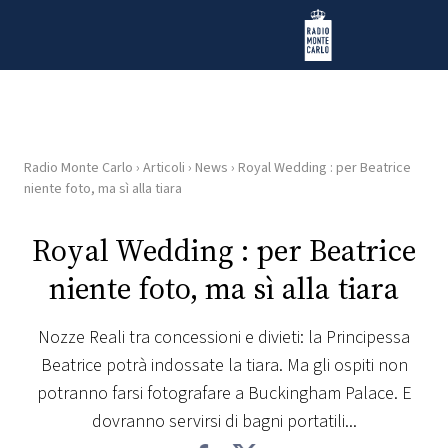
Vai al contenuto
Radio Monte Carlo
Radio Monte Carlo
›
Articoli
›
News
›
Royal Wedding : per Beatrice
HOME
niente foto, ma sì alla tiara
RADIO
Royal Wedding : per Beatrice
niente foto, ma sì alla tiara
WEB
RADIO
Nozze Reali tra concessioni e divieti: la Principessa
Beatrice potrà indossate la tiara. Ma gli ospiti non
PLAYLIST
potranno farsi fotografare a Buckingham Palace. E
dovranno servirsi di bagni portatili...
NEWS