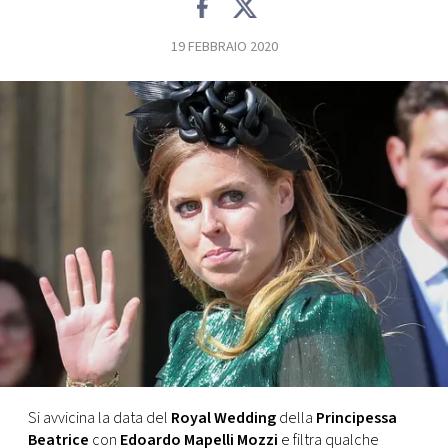
FOTO
19 FEBBRAIO 2020
CONCORSI
EVENTI
VIDEO
TV
PRINCIPATO
DI
MONACO
Si avvicina la data del
Royal Wedding
della
Principessa
RMC
Beatrice
con
Edoardo Mapelli Mozzi
e filtra qualche