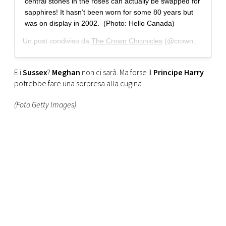
central stones in the roses can actually be swapped for
sapphires! It hasn’t been worn for some 80 years but
was on display in 2002.⁣ ⁣ (Photo: Hello Canada)
Un post condiviso da
The Crown Chronicles
(@crownchronicles) in data:
E i
Sussex
?
Meghan
non ci sarà. Ma forse il
Principe Harry
potrebbe fare una sorpresa alla cugina…
(Foto Getty Images)