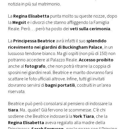
CONSIGLIA
notizia in più sul matrimonio.
La
Regina Elisabetta
punta molto su queste nozze, dopo
la
Megxit
e i divorzi che stanno affliggendo la Famiglia
Reale. Però… però ha posto dei
veti sulla cerimonia
.
La
Principessa Beatrice
avrà infatti il suo
splendido
ricevimento nei giardini di Buckingham Palace
, in un
lussuoso tendone bianco. Ma gli ospiti (non più di 150) non
potranno accedere al Palazzo Reale.
Accesso proibito
anche al
fotografo
, che non potrà ritrarre la coppia di
sposini nei giardini reali. Beatrice e marito dovranno farsi
scattare le foto ufficiali altrove. Infine, tutti gli invitati
dovranno servirsi di
bagni portatili
, costruiti in un’area
riservata.
Beatrice può però consolarsi al pensiero di indossare la
tiara
. Ma.. quale? Già fervono le scommesse. C’è chi
sostiene che Beatrice indosserà la
York Tiara
, che la
Regina Elisabetta
aveva regalato alla madre della