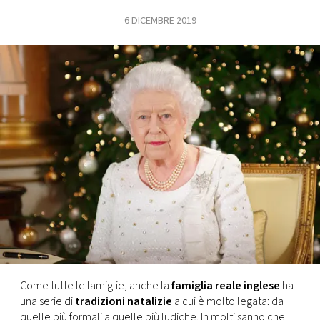
6 DICEMBRE 2019
FOTO
CONCORSI
EVENTI
VIDEO
TV
PRINCIPATO
DI
MONACO
Come tutte le famiglie, anche la
famiglia reale inglese
ha
una serie di
tradizioni natalizie
a cui è molto legata: da
RMC
quelle più formali a quelle più ludiche. In molti sanno che