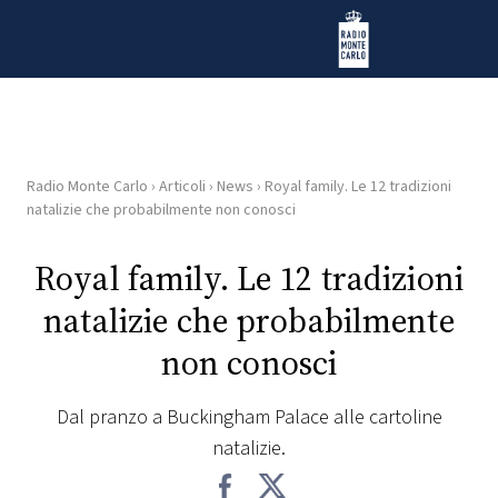
Vai al contenuto
Radio Monte Carlo
Radio Monte Carlo
›
Articoli
›
News
›
Royal family. Le 12 tradizioni
HOME
natalizie che probabilmente non conosci
RADIO
Royal family. Le 12 tradizioni
natalizie che probabilmente
WEB
RADIO
non conosci
PLAYLIST
Dal pranzo a Buckingham Palace alle cartoline
natalizie.
NEWS