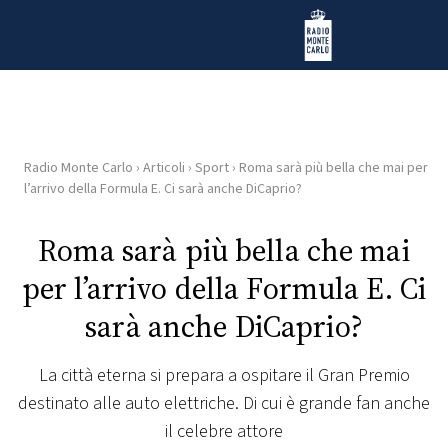
Vai al contenuto
Radio Monte Carlo
Radio Monte Carlo
›
Articoli
›
Sport
›
Roma sarà più bella che mai per
HOME
l’arrivo della Formula E. Ci sarà anche DiCaprio?
RADIO
Roma sarà più bella che mai
per l’arrivo della Formula E. Ci
WEB
RADIO
sarà anche DiCaprio?
PLAYLIST
La città eterna si prepara a ospitare il Gran Premio
destinato alle auto elettriche. Di cui è grande fan anche
NEWS
il celebre attore