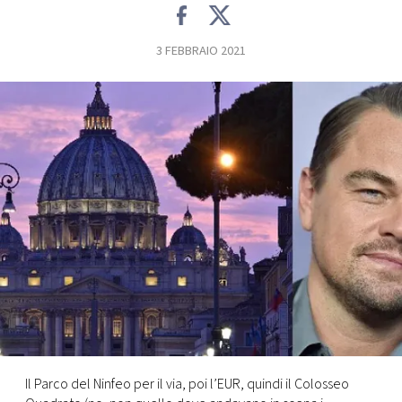
FOTO
3 FEBBRAIO 2021
CONCORSI
EVENTI
VIDEO
TV
PRINCIPATO
DI
MONACO
Il Parco del Ninfeo per il via, poi l’EUR, quindi il Colosseo
RMC