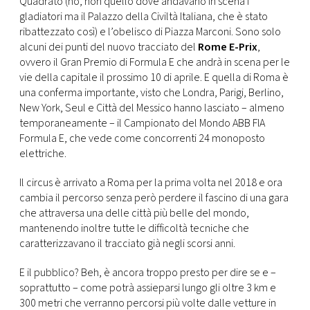
Quadrato (no, non quello dove andavano in scena i
CONSIGLIA
gladiatori ma il Palazzo della Civiltà Italiana, che è stato
ribattezzato così) e l’obelisco di Piazza Marconi. Sono solo
alcuni dei punti del nuovo tracciato del
Rome E-Prix
,
ovvero il Gran Premio di Formula E che andrà in scena per le
vie della capitale il prossimo 10 di aprile. E quella di Roma è
una conferma importante, visto che Londra, Parigi, Berlino,
New York, Seul e Città del Messico hanno lasciato – almeno
temporaneamente – il Campionato del Mondo ABB FIA
Formula E, che vede come concorrenti 24 monoposto
elettriche.
Il circus è arrivato a Roma per la prima volta nel 2018 e ora
cambia il percorso senza però perdere il fascino di una gara
che attraversa una delle città più belle del mondo,
mantenendo inoltre tutte le difficoltà tecniche che
caratterizzavano il tracciato già negli scorsi anni.
E il pubblico? Beh, è ancora troppo presto per dire se e –
soprattutto – come potrà assieparsi lungo gli oltre 3 km e
300 metri che verranno percorsi più volte dalle vetture in