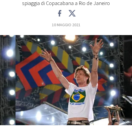
spiaggia di Copacabana a Rio de Janeiro
FOTO
10 MAGGIO 2021
CONCORSI
EVENTI
VIDEO
TV
PRINCIPATO
DI
MONACO
RMC