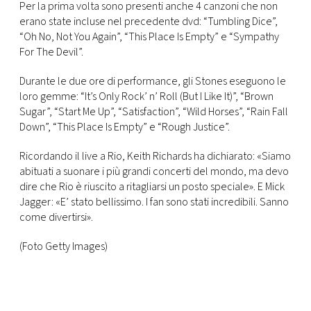
Per la prima volta sono presenti anche 4 canzoni che non
erano state incluse nel precedente dvd: “Tumbling Dice”,
“Oh No, Not You Again”, “This Place Is Empty” e “Sympathy
For The Devil”.
Durante le due ore di performance, gli Stones eseguono le
loro gemme: “It’s Only Rock’ n’ Roll (But I Like It)”, “Brown
Sugar”, “Start Me Up”, “Satisfaction”, “Wild Horses”, “Rain Fall
Down”, “This Place Is Empty” e “Rough Justice”.
Ricordando il live a Rio, Keith Richards ha dichiarato: «Siamo
abituati a suonare i più grandi concerti del mondo, ma devo
dire che Rio è riuscito a ritagliarsi un posto speciale». E Mick
Jagger: «E’ stato bellissimo. I fan sono stati incredibili. Sanno
come divertirsi».
(Foto Getty Images)