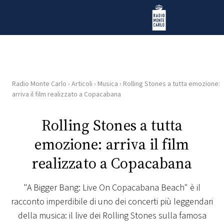
Vai al contenuto
Radio Monte Carlo
Radio Monte Carlo
›
Articoli
›
Musica
›
Rolling Stones a tutta emozione:
HOME
arriva il film realizzato a Copacabana
RADIO
Rolling Stones a tutta
emozione: arriva il film
WEB
RADIO
realizzato a Copacabana
PLAYLIST
"A Bigger Bang: Live On Copacabana Beach" è il
racconto imperdibile di uno dei concerti più leggendari
NEWS
della musica: il live dei Rolling Stones sulla famosa