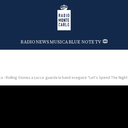
Radio Monte Carlo
RADIO
NEWS
MUSICA
BLUE NOTE
TV
ca
›
Rolling Stones a Lucca: guarda la band eseguire “Let’s Spend The Nigh