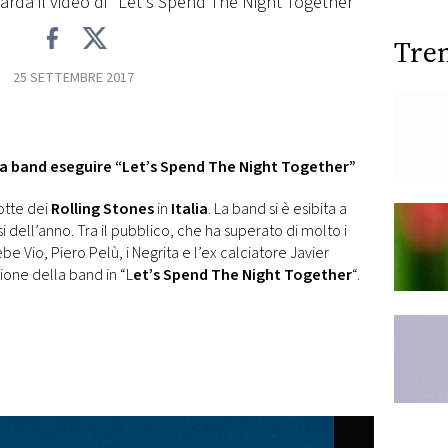
arda il video di "Let's Spend The Night Together"
Tre
25 SETTEMBRE 2017
la band eseguire “Let’s Spend The Night Together”
otte dei
Rolling Stones
in
Italia
. La band si è esibita a
si dell’anno. Tra il pubblico, che ha superato di molto i
e Vio, Piero Pelù, i Negrita e l’ex calciatore Javier
zione della band in “L
et’s Spend The Night Together
“.