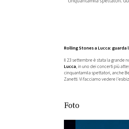
cinquantamila spettatori. Gu
DI
MONACO
RMC
CONSIGLIA
Rolling Stones a Lucca: guarda 
Il 23 settembre è stata la grande n
Lucca
, in uno dei concerti più atte
cinquantamila spettatori, anche Beb
Zanetti. Vi facciamo vedere l’esibi
Foto