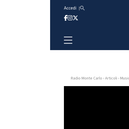
Vai al contenuto
Accedi
Radio Monte Carlo
›
Articoli
›
Musi
HOME
RADIO
WEB
RADIO