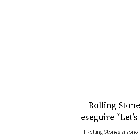
PLAYLIST
NEWS
FOTO
CONCORSI
EVENTI
VIDEO
Rolling Stone
eseguire “Let’
TV
I Rolling Stones si sono 
PRINCIPATO