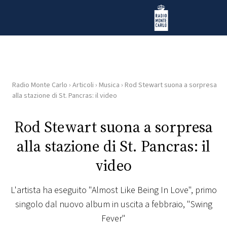
Vai al contenuto
Radio Monte Carlo
Radio Monte Carlo
›
Articoli
›
Musica
›
Rod Stewart suona a sorpresa
HOME
alla stazione di St. Pancras: il video
RADIO
Rod Stewart suona a sorpresa
alla stazione di St. Pancras: il
WEB
RADIO
video
PLAYLIST
L'artista ha eseguito "Almost Like Being In Love", primo
singolo dal nuovo album in uscita a febbraio, "Swing
NEWS
Fever"