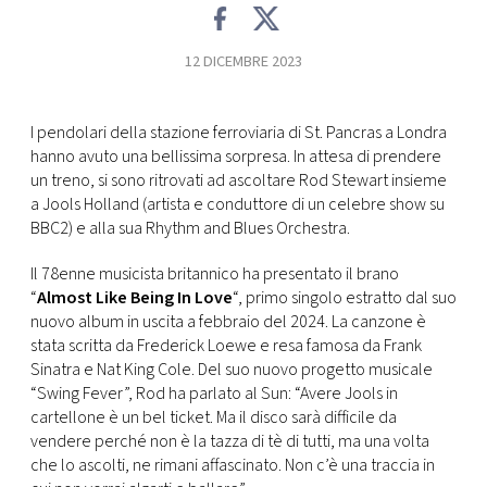
FOTO
12 DICEMBRE 2023
CONCORSI
I pendolari della stazione ferroviaria di St. Pancras a Londra
hanno avuto una bellissima sorpresa. In attesa di prendere
EVENTI
un treno, si sono ritrovati ad ascoltare Rod Stewart insieme
a Jools Holland (artista e conduttore di un celebre show su
BBC2) e alla sua Rhythm and Blues Orchestra.
VIDEO
Il 78enne musicista britannico ha presentato il brano
TV
“
Almost Like Being In Love
“, primo singolo estratto dal suo
nuovo album in uscita a febbraio del 2024. La canzone è
stata scritta da Frederick Loewe e resa famosa da Frank
PRINCIPATO
Sinatra e Nat King Cole. Del suo nuovo progetto musicale
DI
“Swing Fever”, Rod ha parlato al Sun: “Avere Jools in
MONACO
cartellone è un bel ticket. Ma il disco sarà difficile da
vendere perché non è la tazza di tè di tutti, ma una volta
che lo ascolti, ne rimani affascinato. Non c’è una traccia in
RMC