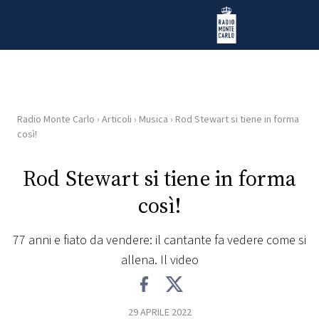
Vai al contenuto
Radio Monte Carlo
Radio Monte Carlo
›
Articoli
›
Musica
›
Rod Stewart si tiene in forma
HOME
così!
RADIO
Rod Stewart si tiene in forma
così!
WEB
RADIO
77 anni e fiato da vendere: il cantante fa vedere come si
allena. Il video
PLAYLIST
NEWS
29 APRILE 2022