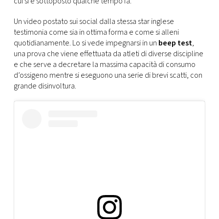
cui si è sottoposto qualche tempo fa.
CONSIGLIA
Un video postato sui social dalla stessa star inglese
testimonia come sia in ottima forma e come si alleni
quotidianamente. Lo si vede impegnarsi in un
beep test
,
una prova che viene effettuata da atleti di diverse discipline
e che serve a decretare la massima capacità di consumo
d’ossigeno mentre si eseguono una serie di brevi scatti, con
grande disinvoltura.