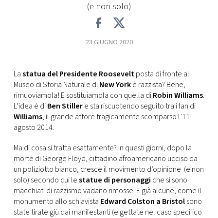
CONSIGLIA
(e non solo)
23 GIUGNO 2020
La
statua del Presidente Roosevelt
posta di fronte al
Museo di Storia Naturale di
New York
è razzista? Bene,
rimuoviamola! E sostituiamola con quella di
Robin Williams
.
L’idea è di
Ben Stiller
e sta riscuotendo seguito tra i fan di
Williams
, il grande attore tragicamente scomparso l’11
agosto 2014.
Ma di cosa si tratta esattamente? In questi giorni, dopo la
morte di George Floyd, cittadino afroamericano ucciso da
un poliziotto bianco, cresce il movimento d’opinione (e non
solo) secondo cui le
statue di personaggi
che si sono
macchiati di razzismo vadano rimosse. E già alcune, come il
monumento allo schiavista
Edward Colston a Bristol
sono
state tirate giù dai manifestanti (e gettate nel caso specifico