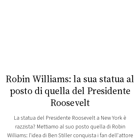
FOTO
CONCORSI
EVENTI
VIDEO
Robin Williams: la sua statua al
TV
posto di quella del Presidente
Roosevelt
PRINCIPATO
DI
MONACO
La statua del Presidente Roosevelt a New York è
razzista? Mettiamo al suo posto quella di Robin
Williams: l'idea di Ben Stiller conquista i fan dell'attore
RMC