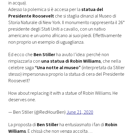
in acqua).
Adesso la polemica si è accesa per la
statua del
Presidente Roosevelt
che si staglia dinanzi al Museo di
Storia Naturale di New York. Il monumento rappresenta il 26°
presidente degli Stati Uniti a cavallo, con un nativo
americano e un uomo africano ai suoi piedi. Effettivamente
non proprio un esempio di uguaglianza.
Ed ecco che
Ben Stiller
ha avuto l’idea: perché non
rimpiazzarla con
una statua di Robin Williams
, che nella
celebre saga
“Una notte al museo”
(interpretata da Stiller
stesso) impersonava proprio la statua di cera del Presidente
Roosevelt?
How about replacing it with a statue of Robin Williams. He
deserves one.
— Ben Stiller (@RedHourBen)
June 21, 2020
La proposta di
Ben Stiller
ha entusiasmato i fan di
Robin
Williams
. E chissà che non venga accolta…