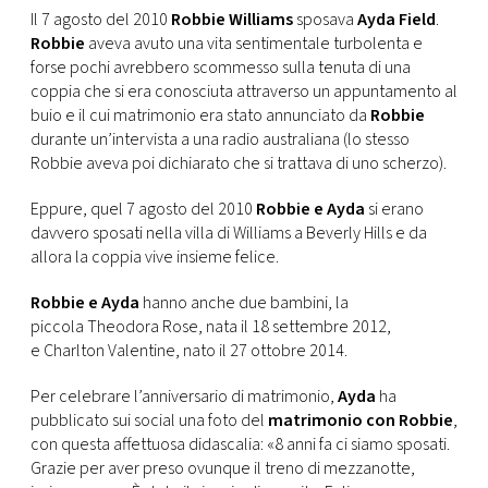
CONSIGLIA
Il 7 agosto del 2010
Robbie Williams
sposava
Ayda Field
.
Robbie
aveva avuto una vita sentimentale turbolenta e
forse pochi avrebbero scommesso sulla tenuta di una
coppia che si era conosciuta attraverso un appuntamento al
buio e il cui matrimonio era stato annunciato da
Robbie
durante un’intervista a una radio australiana (lo stesso
Robbie aveva poi dichiarato che si trattava di uno scherzo).
Eppure, quel 7 agosto del 2010
Robbie e Ayda
si erano
davvero sposati nella villa di Williams a Beverly Hills e da
allora la coppia vive insieme felice.
Robbie e Ayda
hanno anche due bambini, la
piccola Theodora Rose, nata il 18 settembre 2012,
e Charlton Valentine, nato il 27 ottobre 2014.
Per celebrare l’anniversario di matrimonio,
Ayda
ha
pubblicato sui social una foto del
matrimonio con Robbie
,
con questa affettuosa didascalia: «8 anni fa ci siamo sposati.
Grazie per aver preso ovunque il treno di mezzanotte,