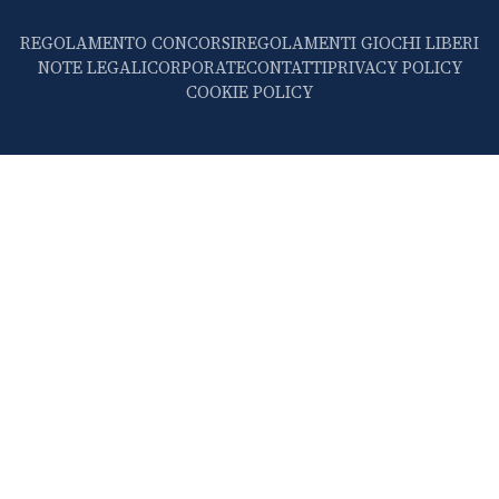
REGOLAMENTO CONCORSI
REGOLAMENTI GIOCHI LIBERI
NOTE LEGALI
CORPORATE
CONTATTI
PRIVACY POLICY
COOKIE POLICY