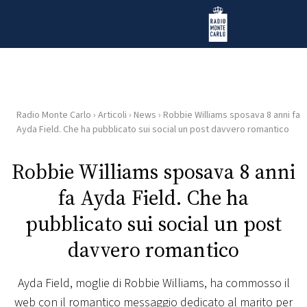
Vai al contenuto
Radio Monte Carlo
Radio Monte Carlo
›
Articoli
›
News
›
Robbie Williams sposava 8 anni fa
HOME
Ayda Field. Che ha pubblicato sui social un post davvero romantico
RADIO
Robbie Williams sposava 8 anni
fa Ayda Field. Che ha
WEB
RADIO
pubblicato sui social un post
davvero romantico
PLAYLIST
Ayda Field, moglie di Robbie Williams, ha commosso il
NEWS
web con il romantico messaggio dedicato al marito per