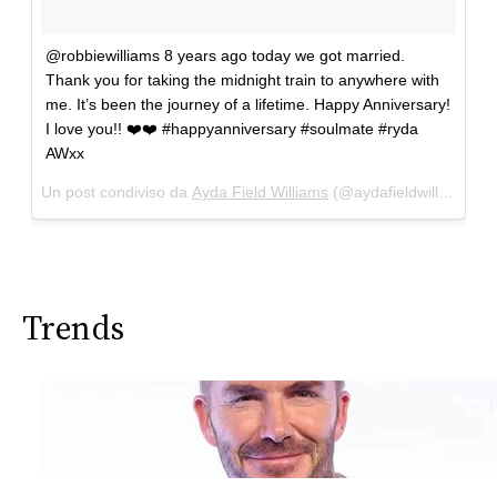
@robbiewilliams 8 years ago today we got married.
Thank you for taking the midnight train to anywhere with
me. It’s been the journey of a lifetime. Happy Anniversary!
I love you!! ❤️❤️ #happyanniversary #soulmate #ryda
AWxx
Un post condiviso da
Ayda Field Williams
(@aydafieldwilliams) in data:
Trends