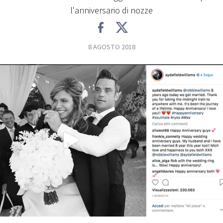
l'anniversario di nozze
FOTO
8 AGOSTO 2018
CONCORSI
EVENTI
VIDEO
TV
PRINCIPATO
DI
MONACO
RMC