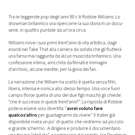
FOTO
Tra le leggende pop degli anni 90 c’è Robbie Williams. Lo
showman britannico ora ripercorre la sua storia in un docu-
CONCORSI
serie, in quattro puntate da un’ora circa.
Williams rivive i suoi primi trent’anni di vita artistica, dagli
EVENTI
esordi nei Take That alla carriera da solista che gli frutterà
una fama mai raggiunta da alcun musicista britannico. Una
confessione intima, arricchita da filmati e immagini
VIDEO
d’archivio, alcune inedite, per la gioia dei fan.
La narrazione che William ha scelto è quella senza filtri,
TV
libera, intensa e ironica allo stesso tempo. Una voce fuori
campo (forse quella di uno dei due figli maschi) gli chiede:
PRINCIPATO
“che è successo in questi trent’anni?”. La risposta di Robbie
DI
poteva essere solo divertita: “
avrei voluto fare
MONACO
qualcos’altro
per guadagnarmi da vivere”. Il trailer già
disponibile rivela un po’ di quello che vedremo sul piccolo
e grande schermo. A dirigere e produrre il documentario
RMC