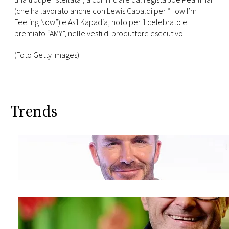
una troupe “stellata”, a cominciare dal regista Joe Pearlman
CONSIGLIA
(che ha lavorato anche con Lewis Capaldi per “How I’m
Feeling Now”) e Asif Kapadia, noto per il celebrato e
premiato “AMY”, nelle vesti di produttore esecutivo.
(Foto Getty Images)
Trends