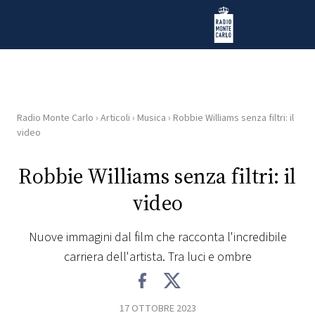
Vai al contenuto
Radio Monte Carlo
Radio Monte Carlo
›
Articoli
›
Musica
›
Robbie Williams senza filtri: il
HOME
video
RADIO
Robbie Williams senza filtri: il
video
WEB
RADIO
Nuove immagini dal film che racconta l'incredibile
carriera dell'artista. Tra luci e ombre
PLAYLIST
NEWS
17 OTTOBRE 2023