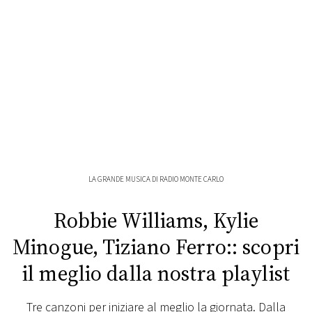
FOTO
CONCORSI
EVENTI
VIDEO
LA GRANDE MUSICA DI RADIO MONTE CARLO
TV
Robbie Williams, Kylie
PRINCIPATO
Minogue, Tiziano Ferro:: scopri
DI
MONACO
il meglio dalla nostra playlist
RMC
Tre canzoni per iniziare al meglio la giornata. Dalla