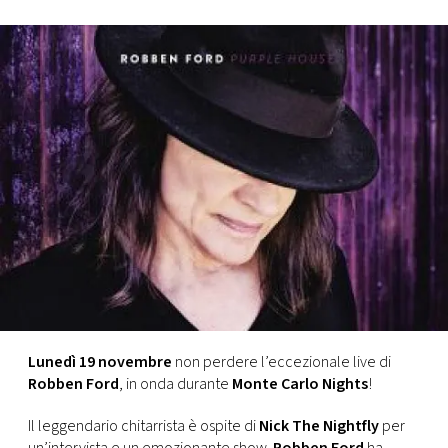
FOTO
CONCORSI
EVENTI
VIDEO
TV
PRINCIPATO
DI
Lunedì 19 novembre
non perdere l’eccezionale live di
MONACO
Robben Ford
, in onda durante
Monte Carlo Nights
!
Il leggendario chitarrista è ospite di
Nick The Nightfly
per
RMC