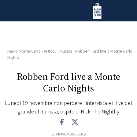
Vai al contenuto
Radio Monte Carlo
Radio Monte Carlo
›
Articoli
›
Musica
›
Robben Ford live a Monte Carlo
HOME
Nights
RADIO
Robben Ford live a Monte
Carlo Nights
WEB
RADIO
Lunedì 19 novembre non perdere l'intervista e il live del
grande chitarrista, ospite di Nick The Nightfly
PLAYLIST
NEWS
15 NOVEMBRE 2018