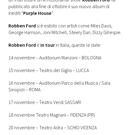
un’intervista e un emozionante show.
Robben Ford
ha
CONSIGLIA
pubblicato alla fine di ottobre il suo nuovo album di
inediti “
Purple House
”.
Robben Ford
si è esibito con artisti come Miles Davis,
George Harrison, Joni Mitchell, Steely Dan, Dizzy Gillespie.
Robben Ford
è
in tour
in Italia, queste le date
14 novembre – Auditorium Manzoni – BOLOGNA
15 novembre – Teatro del Giglio – LUCCA
16 novembre – Auditorium Parco della Musica / Sala
Sinopoli – ROMA
17 novembre – Teatro Verdi SASSARI
18 novembre Teatro Magnani – FIDENZA (PR)
20 novembre – Teatro Astra – SCHIO VICENZA