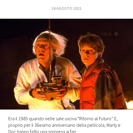
24 AGOSTO 2021
FOTO
CONCORSI
EVENTI
VIDEO
TV
PRINCIPATO
DI
MONACO
Era il 1985 quando nelle sale usciva “Ritorno al Futuro”. E,
proprio per il 36esimo anniversario della pellicola, Marty e
RMC
Doc hanno fatto una sorpresa ai fan.