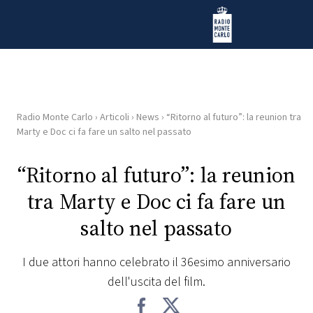
Vai al contenuto
Radio Monte Carlo
Radio Monte Carlo
›
Articoli
›
News
›
“Ritorno al futuro”: la reunion tra
HOME
Marty e Doc ci fa fare un salto nel passato
RADIO
“Ritorno al futuro”: la reunion
tra Marty e Doc ci fa fare un
WEB
RADIO
salto nel passato
PLAYLIST
I due attori hanno celebrato il 36esimo anniversario
dell'uscita del film.
NEWS