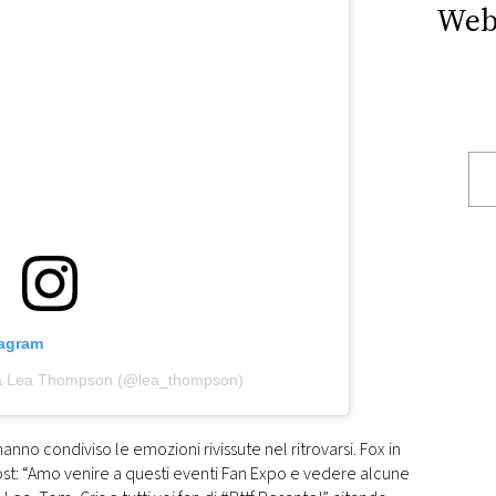
Web
tagram
da Lea Thompson (@lea_thompson)
hanno condiviso le emozioni rivissute nel ritrovarsi. Fox in
post: “Amo venire a questi eventi Fan Expo e vedere alcune