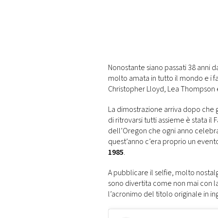
DI
MONACO
RMC
CONSIGLIA
Nonostante siano passati 38 anni dal
molto amata in tutto il mondo e i f
Christopher Lloyd, Lea Thompson 
La dimostrazione arriva dopo che g
di ritrovarsi tutti assieme è stata 
dell’Oregon che ogni anno celebra i
quest’anno c’era proprio un evento
1985
.
A pubblicare il selfie, molto nost
sono divertita come non mai con la m
l’acronimo del titolo originale in in