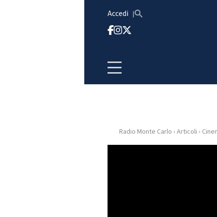
Vai al contenuto
Accedi
Radio Monte Carlo
›
Articoli
›
Cine
HOME
RADIO
WEB
RADIO