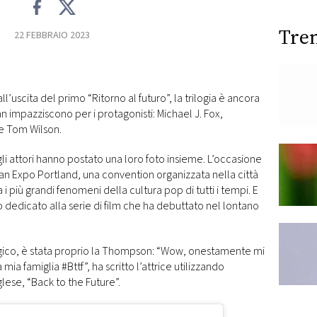
Tre
22 FEBBRAIO 2023
l’uscita del primo “Ritorno al futuro”, la trilogia è ancora
an impazziscono per i protagonisti: Michael J. Fox,
e Tom Wilson.
li attori hanno postato una loro foto insieme. L’occasione
il Fan Expo Portland, una convention organizzata nella città
 più grandi fenomeni della cultura pop di tutti i tempi. E
 dedicato alla serie di film che ha debuttato nel lontano
algico, è stata proprio la Thompson: “Wow, onestamente mi
ia famiglia #Bttf”, ha scritto l’attrice utilizzando
glese, “Back to the Future”.