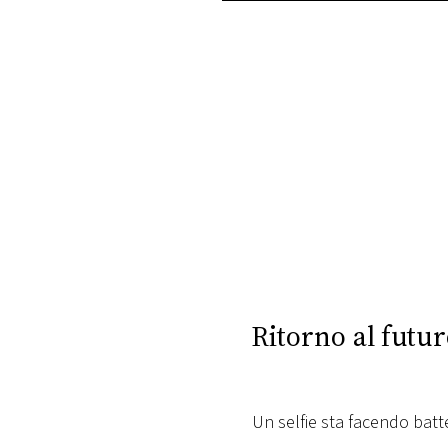
PLAYLIST
NEWS
FOTO
CONCORSI
EVENTI
VIDEO
Ritorno al futur
TV
Un selfie sta facendo batt
PRINCIPATO