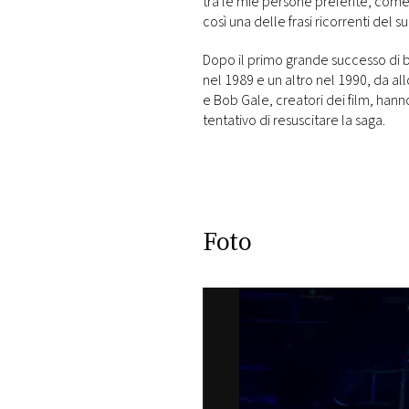
tra le mie persone preferite, come L
così una delle frasi ricorrenti del 
Dopo il primo grande successo di b
nel 1989 e un altro nel 1990, da al
e Bob Gale, creatori dei film, han
tentativo di resuscitare la saga.
Foto