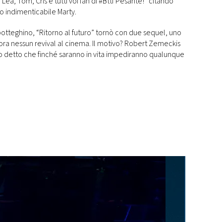
ea, Tom, Cris e tutti voi fan di #Bttf Pesante!” citando
suo indimenticabile Marty.
otteghino, “Ritorno al futuro” tornò con due sequel, uno
lora nessun revival al cinema. Il motivo? Robert Zemeckis
no detto che finché saranno in vita impediranno qualunque