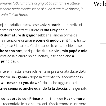
Web
 romanzo “50 sfumature di grigio”. La cantante e attrice
endere parte a delle scene di nudo durante le riprese, in
nzato Calvin Harris
il dj e produttore scozzese
Calvin Harris
– ammette di
 prima di accettare il ruolo di
Mia Grey
per la
50 sfumature di grigio
” sebbene, anche prima dei
una intenzione di
girare scene di nudo per il film,
tratto
e inglese E.L James. Così, quando le è stato chiesto se
che scena hot
, ha risposto: «No!
Calvin, mio papà e mio
sta cosa e allora ho rinunciato, lasciando che
a
 principali
».
tante è rimasta favorevolmente impressionata dalle
doti
che sia
un «genio»
dopo la recente collaborazione in
I will never let you down
“. Ha anche aggiunto: «Ha
crive sempre, anche quando fa la doccia
. Che genio!».
e
collaborato con Prince
e con il rapper
Macklemore
e
K ha raccontato le sue sensazioni: «Macklemore è una vera