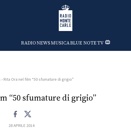
Radio Monte Carlo
RADIO
NEWS
MUSICA
BLUE NOTE
TV
s
›
Rita Ora nel film “50 sfumature di grigio”
ilm “50 sfumature di grigio”
28 APRILE 2014