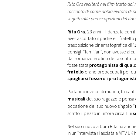
DI
Rita Ora reciterà nel film tratto dal
MONACO
racconta di come abbia evitato di pr
seguito alle preoccupazioni del fida
RMC
Rita Ora
, 23 anni – fidanzata con 
CONSIGLIA
aver ascoltato il padre e il fratello
trasposizione cinematografica di “
consigli “familiari”, non avesse alc
dal romanzo erotico della scrittric
fosse stata
protagonista di qual
fratello
erano preoccupati per que
spogliarsi fossero i protagonisti
Parlando invece di musica, la can
musicali
del suo ragazzo e pensa 
occasione del suo nuovo singolo “
scritto il pezzo in un’ora circa. Lui
s
Nel suo nuovo album Rita ha anch
in un’intervista rilasciata a MTV U