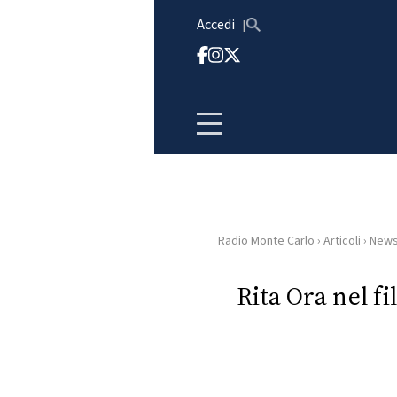
Vai al contenuto
Accedi
Radio Monte Carlo
›
Articoli
›
New
HOME
Rita Ora nel f
RADIO
WEB
RADIO