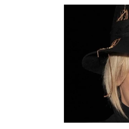
PLAYLIST
NEWS
FOTO
CONCORSI
EVENTI
VIDEO
TV
PRINCIPATO