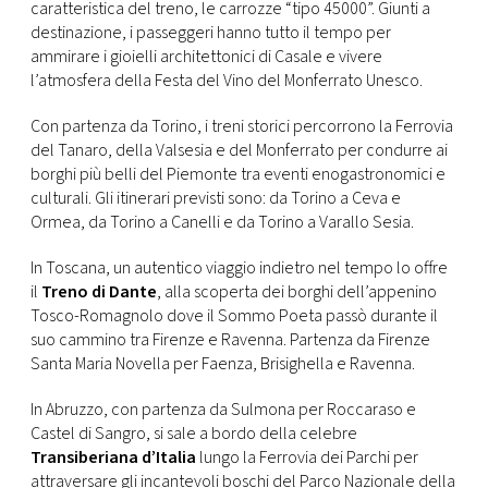
caratteristica del treno, le carrozze “tipo 45000”. Giunti a
destinazione, i passeggeri hanno tutto il tempo per
ammirare i gioielli architettonici di Casale e vivere
l’atmosfera della Festa del Vino del Monferrato Unesco.
Con partenza da Torino, i treni storici percorrono la Ferrovia
del Tanaro, della Valsesia e del Monferrato per condurre ai
borghi più belli del Piemonte tra eventi enogastronomici e
culturali. Gli itinerari previsti sono: da Torino a Ceva e
Ormea, da Torino a Canelli e da Torino a Varallo Sesia.
In Toscana, un autentico viaggio indietro nel tempo lo offre
il
Treno di Dante
, alla scoperta dei borghi dell’appenino
Tosco-Romagnolo dove il Sommo Poeta passò durante il
suo cammino tra Firenze e Ravenna. Partenza da Firenze
Santa Maria Novella per Faenza, Brisighella e Ravenna.
In Abruzzo, con partenza da Sulmona per Roccaraso e
Castel di Sangro, si sale a bordo della celebre
Transiberiana d’Italia
lungo la Ferrovia dei Parchi per
attraversare gli incantevoli boschi del Parco Nazionale della