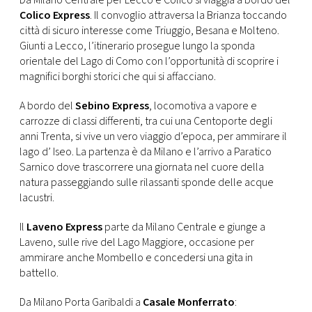
Da Milano Centrale per Lecco e Colico si viaggia a bordo del
CONSIGLIA
Colico Express
. Il convoglio attraversa la Brianza toccando
città di sicuro interesse come Triuggio, Besana e Molteno.
Giunti a Lecco, l’itinerario prosegue lungo la sponda
orientale del Lago di Como con l’opportunità di scoprire i
magnifici borghi storici che qui si affacciano.
A bordo del
Sebino Express
, locomotiva a vapore e
carrozze di classi differenti, tra cui una Centoporte degli
anni Trenta, si vive un vero viaggio d’epoca, per ammirare il
lago d’ Iseo. La partenza è da Milano e l’arrivo a Paratico
Sarnico dove trascorrere una giornata nel cuore della
natura passeggiando sulle rilassanti sponde delle acque
lacustri.
Il
Laveno Express
parte da Milano Centrale e giunge a
Laveno, sulle rive del Lago Maggiore, occasione per
ammirare anche Mombello e concedersi una gita in
battello.
Da Milano Porta Garibaldi a
Casale Monferrato
: