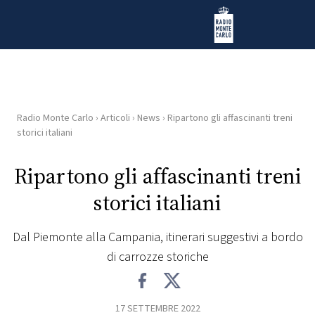
Vai al contenuto
Radio Monte Carlo
Radio Monte Carlo
›
Articoli
›
News
›
Ripartono gli affascinanti treni
HOME
storici italiani
RADIO
Ripartono gli affascinanti treni
storici italiani
WEB
RADIO
Dal Piemonte alla Campania, itinerari suggestivi a bordo
di carrozze storiche
PLAYLIST
NEWS
17 SETTEMBRE 2022