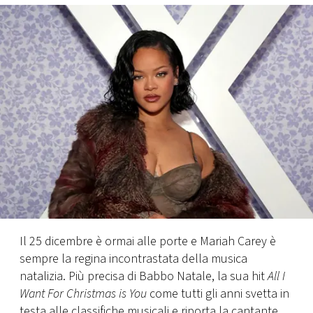
FOTO
CONCORSI
EVENTI
VIDEO
TV
PRINCIPATO
Il 25 dicembre è ormai alle porte e Mariah Carey è
DI
sempre la regina incontrastata della musica
MONACO
natalizia. Più precisa di Babbo Natale, la sua hit
All I
Want For Christmas is You
come tutti gli anni svetta in
RMC
testa alle classifiche musicali e riporta la cantante