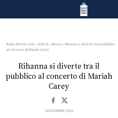
Vai al contenuto
Radio Monte Carlo
Radio Monte Carlo
›
Articoli
›
Musica
›
Rihanna si diverte tra il pubblico
HOME
al concerto di Mariah Carey
RADIO
Rihanna si diverte tra il
pubblico al concerto di Mariah
WEB
RADIO
Carey
PLAYLIST
16 DICEMBRE 2025
NEWS