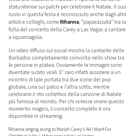
CONSIGLIA
statunitense sui palchi per celebrare il Natale. Il suo
ruolo in questa festa è riconosciuto anche dagli altri
artisti e colleghi, come
Rihanna
, “paparazzata” tra la
folla del concerto della Carey a Las Vegas a cantare
a squarciagola.
Un video diffuso sui social mostra la cantante delle
Barbados completamente coinvolta nello show tra
le persone in platea. Ovviamente le immagini sono
diventate subito virali. E’ raro infatti assistere a un
incontro di tale portata tra due icone del pop
globale, una sul palco e l’altra sotto, mentre
celebrano il rito collettivo della canzone di Natale
più famosa al mondo. Per chi volesse vivere questo
momento magico, il concerto completo è ora
disponibile in streaming.
Rihanna singing along to Mariah Carey’s ‘All I Want For