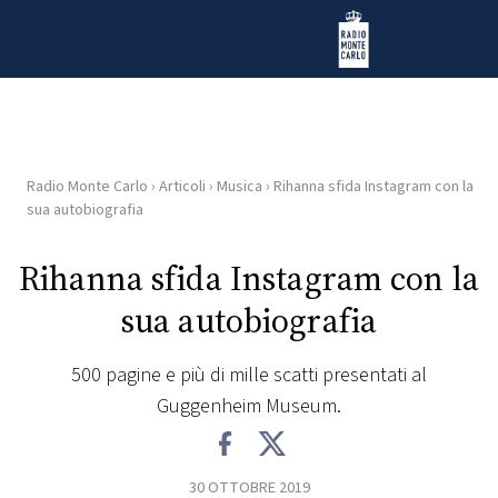
Vai al contenuto
Radio Monte Carlo
Radio Monte Carlo
›
Articoli
›
Musica
›
Rihanna sfida Instagram con la
HOME
sua autobiografia
RADIO
Rihanna sfida Instagram con la
sua autobiografia
WEB
RADIO
500 pagine e più di mille scatti presentati al
Guggenheim Museum.
PLAYLIST
NEWS
30 OTTOBRE 2019