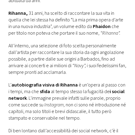
abituata da anni.
CONSIGLIA
Rihanna,
31 anni, ha scelto di raccontare la sua vita in
quella che lei stessa ha definito “La mia prima opera d’arte
in una nuova industria”, un volume edito da
Phaidon
che
per titolo non poteva che portare il suo nome,
“Rihanna”.
All’interno, una selezione di foto scelta personalmente
dall’artista per raccontare la sua storia da ogni angolazione
possibile, a partire dalle sue origini a Barbados, fino ad
arrivare ai concerti e ai milioni di
“Navy”,
i suoi fedelissimi fan,
sempre pronti ad acclamarla.
L’
autobiografia visiva di Rihanna
è un’opera al passo con
i tempi, ma che
sfida
al tempo stesso la fugacità de
i social
network
. L’immagine prevale infatti sulle parole, proprio
come succede su
Instagram,
non ci sono né introduzione né
capitoli, ma solo titoli e brevi didascalie, il tutto però
stampato e conservabile nel tempo.
Di ben lontano dall’accessibilità dei social network, c’è il