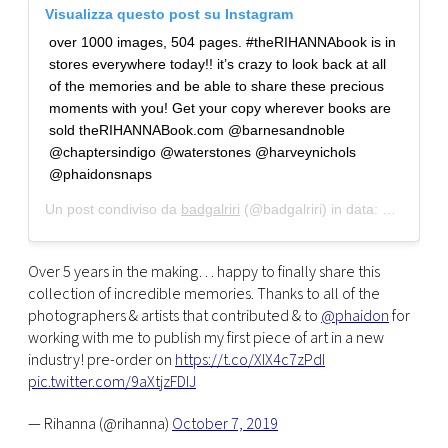
Visualizza questo post su Instagram
over 1000 images, 504 pages. #theRIHANNAbook is in
stores everywhere today!! it’s crazy to look back at all
of the memories and be able to share these precious
moments with you! Get your copy wherever books are
sold theRIHANNABook.com @barnesandnoble
@chaptersindigo @waterstones @harveynichols
@phaidonsnaps
Un post condiviso da
badgalriri
(@badgalriri) in data:
24 Ott 201
Over 5 years in the making… happy to finally share this
collection of incredible memories. Thanks to all of the
photographers & artists that contributed & to
@phaidon
for
working with me to publish my first piece of art in a new
industry! pre-order on
https://t.co/XIX4c7zPdI
pic.twitter.com/9aXtjzFDIJ
— Rihanna (@rihanna)
October 7, 2019