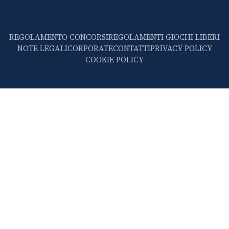
REGOLAMENTO CONCORSI
REGOLAMENTI GIOCHI LIBERI
NOTE LEGALI
CORPORATE
CONTATTI
PRIVACY POLICY
COOKIE POLICY