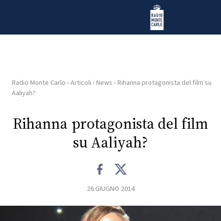
Vai al contenuto
Radio Monte Carlo
Radio Monte Carlo
›
Articoli
›
News
›
Rihanna protagonista del film su
HOME
Aaliyah?
RADIO
Rihanna protagonista del film
su Aaliyah?
WEB
RADIO
PLAYLIST
26 GIUGNO 2014
NEWS