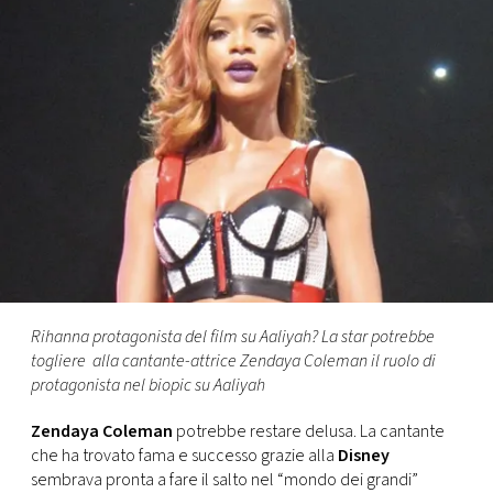
FOTO
CONCORSI
EVENTI
VIDEO
TV
Rihanna protagonista del film su Aaliyah? La star potrebbe
togliere alla cantante-attrice Zendaya Coleman il ruolo di
PRINCIPATO
protagonista nel biopic su Aaliyah
DI
MONACO
Zendaya Coleman
potrebbe restare delusa. La cantante
che ha trovato fama e successo grazie alla
Disney
RMC
sembrava pronta a fare il salto nel “mondo dei grandi”