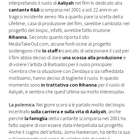
CONSIGLIA
interpretando il ruolo di
Aaliyah
nel film tv dedicato alla
cantante R&B
scomparsa nel 2001 a soli 22 anni in un
tragico incidente aereo. Ma a quanto pare la scelta della
Lifetime, casa di produzione del film, sarebbe cambiata: nel
progetto del biopic, infatti, avrebbe fatto irruzione
Rihanna.
Secondo quanto riporta il sito
MediaTakeOut.com, alcune fonti vicine al progetto
sostengono che
lo staff i
ncaricato di selezionare il cast per
il film abbia deciso di dare
una scossa alla produzione
e
di volere l’artista di Barbados per il ruolo principale:
«Sembra che la situazione con Zendaya si sia raffreddata
moltissimo, hanno deciso di toglierle il ruolo. In questo
momento sono
in trattativa con Rihanna
per il ruolo di
Aaliyah, e sembra che quest’ultima sia molto interessata».
La polemica
. Nei giorni scorsi si è parlato molto del biopic
incentrato
sulla carriera e sulla vita di Aaliyah
, anche
perché
la famiglia
della cantante scomparsa nel 2001 ha
fatto sapere di non essere stata interpellata sul progetto.
Anche il cugino dell’artista, Jomo Hankerson, ha detto la sua