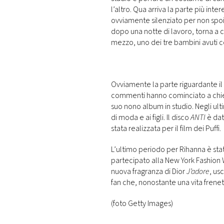
l’altro. Qua arriva la parte più inter
ovviamente silenziato per non spoil
dopo una notte di lavoro, torna a ca
mezzo, uno dei tre bambini avuti c
Ovviamente la parte riguardante il l
commenti hanno cominciato a chied
suo nono album in studio. Negli ult
di moda e ai figli. Il disco
ANTI
è dat
stata realizzata per il film dei Puffi.
L’ultimo periodo per Rihanna è st
partecipato alla New York Fashion
nuova fragranza di Dior
J’adore
, us
fan che, nonostante una vita frene
(foto Getty Images)