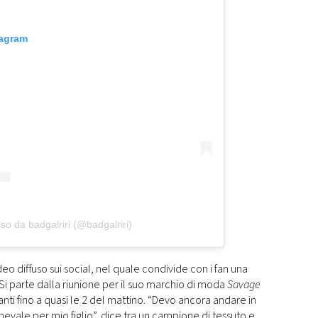
tagram
so da badgalriri (@badgalriri)
video diffuso sui social, nel quale condivide con i fan una
 Si parte dalla riunione per il suo marchio di moda
Savage
vanti fino a quasi le 2 del mattino. “Devo ancora andare in
nevale per mio figlio”, dice tra un campione di tessuto e