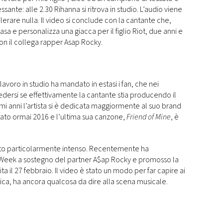
essante: alle 2.30 Rihanna si ritrova in studio. L’audio viene
erare nulla. Il video si conclude con la cantante che,
sa e personalizza una giacca per il figlio Riot, due anni e
on il collega rapper Asap Rocky.
avoro in studio ha mandato in estasi i fan, che nei
ersi se effettivamente la cantante stia producendo il
imi anni l’artista si è dedicata maggiormente al suo brand
ato ormai 2016 e l’ultima sua canzone,
Friend of Mine
, è
ato particolarmente intenso. Recentemente ha
 Week a sostegno del partner A$ap Rocky e promosso la
cita il 27 febbraio. Il video è stato un modo per far capire ai
tica, ha ancora qualcosa da dire alla scena musicale.