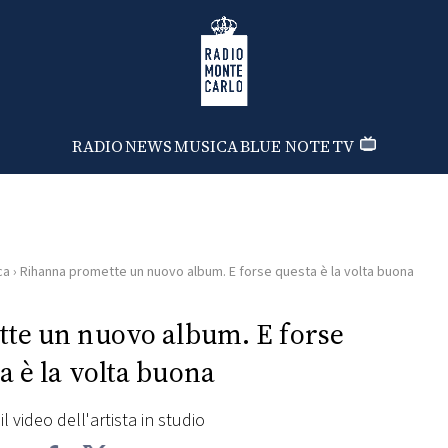
Radio Monte Carlo
RADIO
NEWS
MUSICA
BLUE NOTE
TV
ca
›
Rihanna promette un nuovo album. E forse questa è la volta buona
te un nuovo album. E forse
a è la volta buona
l video dell'artista in studio