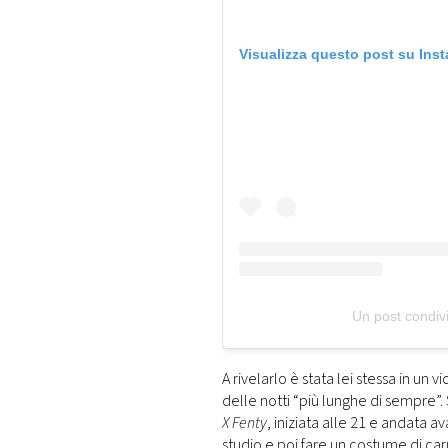
Visualizza questo post su Ins
Un post condivi
A rivelarlo è stata lei stessa in un 
delle notti “più lunghe di sempre”.
X Fenty
, iniziata alle 21 e andata a
studio e poi fare un costume di car