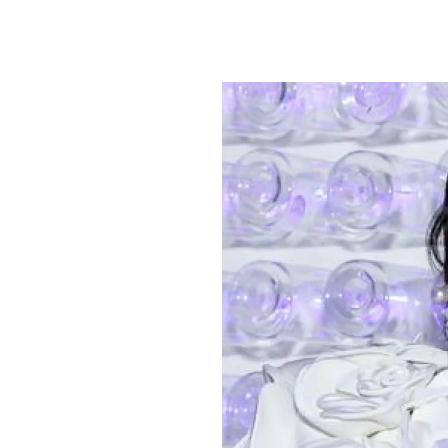
PLAYLIST
NEWS
FOTO
CONCORSI
EVENTI
VIDEO
TV
PRINCIPATO