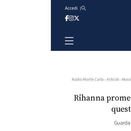
Vai al contenuto
Accedi
Radio Monte Carlo
›
Articoli
›
Musi
HOME
Rihanna promet
RADIO
quest
WEB
RADIO
Guarda i