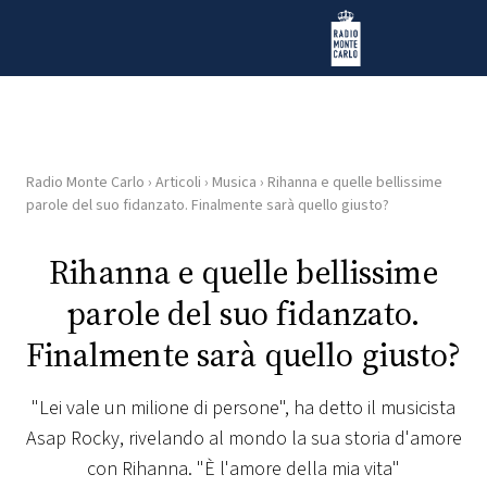
Vai al contenuto
Radio Monte Carlo
Radio Monte Carlo
›
Articoli
›
Musica
›
Rihanna e quelle bellissime
HOME
parole del suo fidanzato. Finalmente sarà quello giusto?
RADIO
Rihanna e quelle bellissime
parole del suo fidanzato.
WEB
RADIO
Finalmente sarà quello giusto?
PLAYLIST
"Lei vale un milione di persone", ha detto il musicista
Asap Rocky, rivelando al mondo la sua storia d'amore
NEWS
con Rihanna. "È l'amore della mia vita"