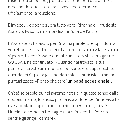
inistenti da un bel po’, per la precisione ben due anni. Ma
CONSIGLIA
nessuno dei due interessati aveva mai ammesso
ufficialmente la relazione.
E invece… ebbene sì, era tutto vero, Rihanna e il musicista
Asap Rocky sono innamoratissimi l’una dell’altro.
E Asap Rocky ha avuto per Rihanna parole che ogni donna
vorrebbe sentirsi dire: «Lei è l’amore della mia vita, è la mia
signora», ha confessato durante un’intervista al magazine
GQ USA. E ha continuato : «Quando hai trovato la tua
persona, lei vale un milione di persone. E lo capisci subito
quando lei è quella giusta». Non solo. Il musicista ha anche
puntualizzato: «Penso che sarei
un papà eccezionale
».
Chissà se presto quindi avremo notizia in questo senso dalla
coppia. Intanto, lo stesso giornalista autore dell’intervista ha
rivelato: «Non appena ho menzionato Rihanna, lui si è
illuminato come un teenager alla prima cotta. Potevo
sentire gli angeli cantare».