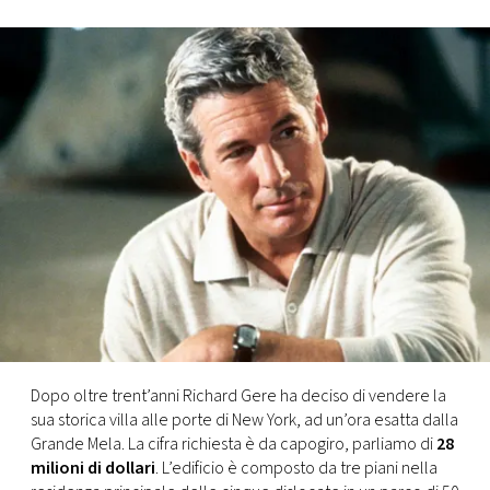
FOTO
CONCORSI
EVENTI
VIDEO
TV
PRINCIPATO
DI
Dopo oltre trent’anni Richard Gere ha deciso di vendere la
MONACO
sua storica villa alle porte di New York, ad un’ora esatta dalla
Grande Mela. La cifra richiesta è da capogiro, parliamo di
28
milioni di dollari
. L’edificio è composto da tre piani nella
RMC