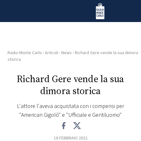
Vai al contenuto
Radio Monte Carlo
Radio Monte Carlo
›
Articoli
›
News
›
Richard Gere vende la sua dimora
HOME
storica
RADIO
Richard Gere vende la sua
dimora storica
WEB
RADIO
L'attore l'aveva acquistata con i compensi per
"American Gigolò" e "Ufficiale e Gentiluomo"
PLAYLIST
NEWS
16 FEBBRAIO 2022