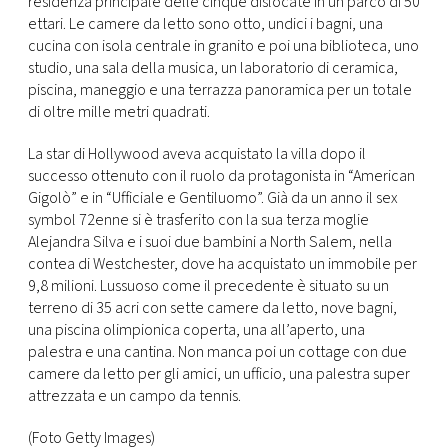
residenza principale delle cinque dislocate in un parco di 50
CONSIGLIA
ettari. Le camere da letto sono otto, undici i bagni, una
cucina con isola centrale in granito e poi una biblioteca, uno
studio, una sala della musica, un laboratorio di ceramica,
piscina, maneggio e una terrazza panoramica per un totale
di oltre mille metri quadrati.
La star di Hollywood aveva acquistato la villa dopo il
successo ottenuto con il ruolo da protagonista in “American
Gigolò” e in “Ufficiale e Gentiluomo”. Già da un anno il sex
symbol 72enne si è trasferito con la sua terza moglie
Alejandra Silva e i suoi due bambini a North Salem, nella
contea di Westchester, dove ha acquistato un immobile per
9,8 milioni. Lussuoso come il precedente è situato su un
terreno di 35 acri con sette camere da letto, nove bagni,
una piscina olimpionica coperta, una all’aperto, una
palestra e una cantina. Non manca poi un cottage con due
camere da letto per gli amici, un ufficio, una palestra super
attrezzata e un campo da tennis.
(Foto Getty Images)